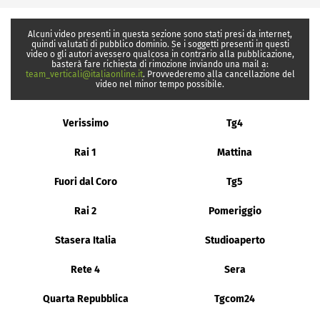
Alcuni video presenti in questa sezione sono stati presi da internet,
quindi valutati di pubblico dominio. Se i soggetti presenti in questi
video o gli autori avessero qualcosa in contrario alla pubblicazione,
basterà fare richiesta di rimozione inviando una mail a:
team_verticali@italiaonline.it
. Provvederemo alla cancellazione del
video nel minor tempo possibile.
Verissimo
Tg4
Rai 1
Mattina
Fuori dal Coro
Tg5
Rai 2
Pomeriggio
Stasera Italia
Studioaperto
Rete 4
Sera
Quarta Repubblica
Tgcom24