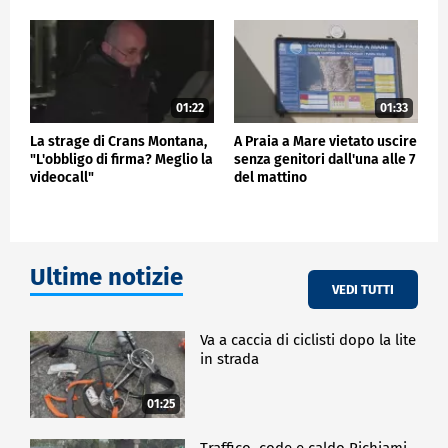
01:22
01:33
La strage di Crans Montana,
A Praia a Mare vietato uscire
"L'obbligo di firma? Meglio la
senza genitori dall'una alle 7
videocall"
del mattino
Ultime notizie
VEDI TUTTI
Va a caccia di ciclisti dopo la lite
in strada
01:25
Traffico, code e caldo Richiami