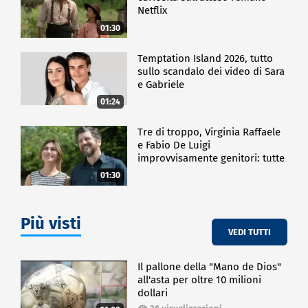
Netflix
01:30
Temptation Island 2026, tutto
sullo scandalo dei video di Sara
e Gabriele
01:24
Tre di troppo, Virginia Raffaele
e Fabio De Luigi
improvvisamente genitori: tutte
le curiosità sulla commedia
01:30
Più visti
VEDI TUTTI
Il pallone della "Mano de Dios"
all'asta per oltre 10 milioni
dollari