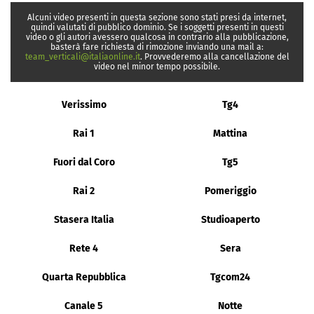
Alcuni video presenti in questa sezione sono stati presi da internet,
quindi valutati di pubblico dominio. Se i soggetti presenti in questi
video o gli autori avessero qualcosa in contrario alla pubblicazione,
basterà fare richiesta di rimozione inviando una mail a:
team_verticali@italiaonline.it
. Provvederemo alla cancellazione del
video nel minor tempo possibile.
Verissimo
Tg4
Rai 1
Mattina
Fuori dal Coro
Tg5
Rai 2
Pomeriggio
Stasera Italia
Studioaperto
Rete 4
Sera
Quarta Repubblica
Tgcom24
Canale 5
Notte