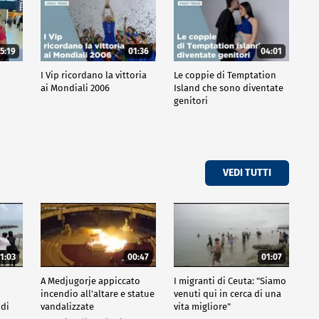
5:19
01:36
04:01
o
I Vip ricordano la vittoria
Le coppie di Temptation
ai Mondiali 2006
Island che sono diventate
genitori
VEDI TUTTI
1:03
00:47
01:07
A Medjugorje appiccato
I migranti di Ceuta: "Siamo
incendio all'altare e statue
venuti qui in cerca di una
 di
vandalizzate
vita migliore"