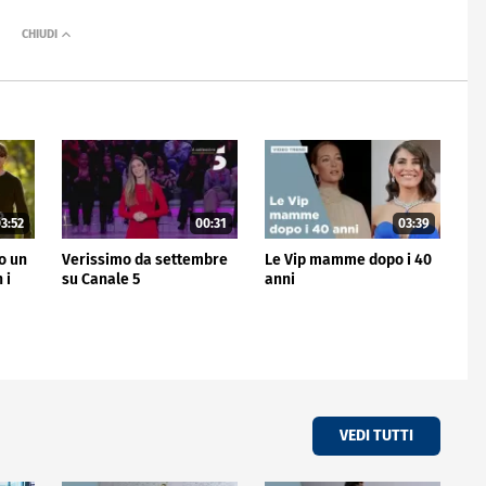
3:52
00:31
03:39
no un
Verissimo da settembre
Le Vip mamme dopo i 40
 i
su Canale 5
anni
VEDI TUTTI