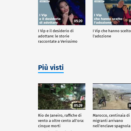
05:20
0
I Vip e il desiderio di
I Vip che hanno scelt
adottare: le storie
l'adozione
raccontate a Verissimo
Più visti
01:29
0
Rio de Janeiro, raffiche di
Marocco, centinaia di
vento a oltre cento all'ora:
migranti arrivano
cinque morti
nell'enclave spagnola