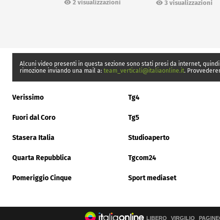
Ceuta
2 visualizzazioni
3 visualizzazioni
Alcuni video presenti in questa sezione sono stati presi da internet, quindi
rimozione inviando una mail a:
team_verticali@italiaonline.it
. Provvedere
Verissimo
Tg4
Fuori dal Coro
Tg5
Stasera Italia
Studioaperto
Quarta Repubblica
Tgcom24
Pomeriggio Cinque
Sport mediaset
LIBERO
VIRGILIO
PAGINE