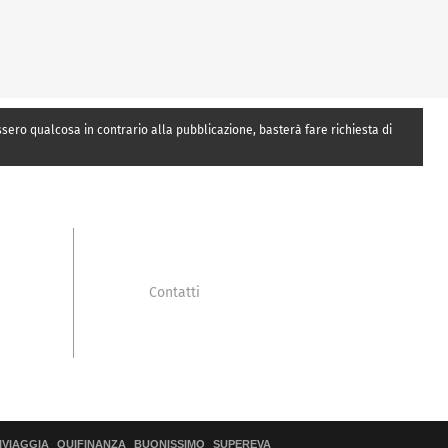
essero qualcosa in contrario alla pubblicazione, basterà fare richiesta di
Contatti
IVIAGGIA
QUIFINANZA
BUONISSIMO
SUPEREVA