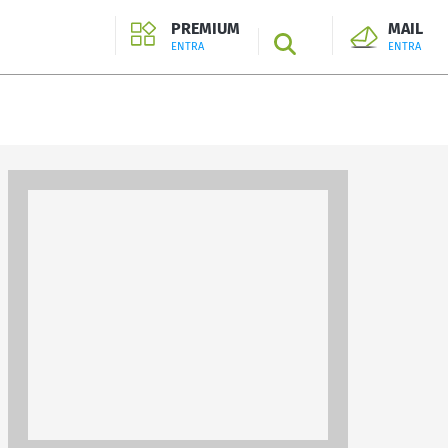
PREMIUM
MAIL
SEARCH
ENTRA
ENTRA
ENTRA