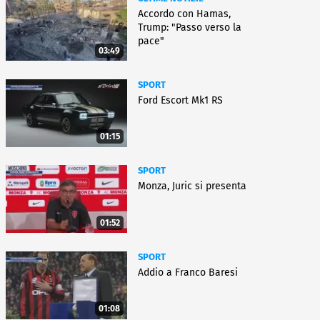
Accordo con Hamas,
Trump: "Passo verso la
pace"
03:49
SPORT
Ford Escort Mk1 RS
01:15
SPORT
Monza, Juric si presenta
01:52
SPORT
Addio a Franco Baresi
01:08