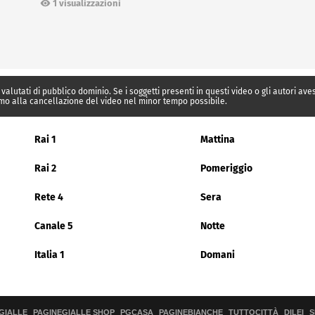
1 visualizzazioni
 valutati di pubblico dominio. Se i soggetti presenti in questi video o gli autori av
mo alla cancellazione del video nel minor tempo possibile.
Rai 1
Mattina
Rai 2
Pomeriggio
Rete 4
Sera
Canale 5
Notte
Italia 1
Domani
GIALLE
PAGINEGIALLE SHOP
PGCASA
PAGINEBIANCHE
TUTTOCITTÀ
DILEI
S