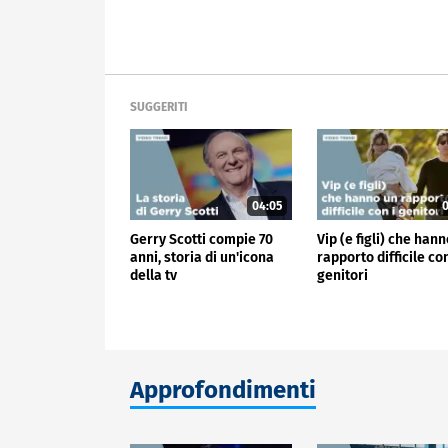
SUGGERITI
04:05
0
Gerry Scotti compie 70
Vip (e figli) che han
anni, storia di un'icona
rapporto difficile con
della tv
genitori
Approfondimenti