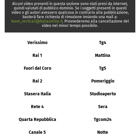
Alcuni video presenti in questa sezione sono stati presi da internet,
quindi valutati di pubblico dominio. Se i soggetti presenti in questi
video o gli autori avessero qualcosa in contrario alla pubblicazione,
basterà fare richiesta di rimozione inviando una mail a:
team_verticali@italiaonline.it
. Provvederemo alla cancellazione del
video nel minor tempo possibile.
Verissimo
Tg4
Rai 1
Mattina
Fuori dal Coro
Tg5
Rai 2
Pomeriggio
Stasera Italia
Studioaperto
Rete 4
Sera
Quarta Repubblica
Tgcom24
Canale 5
Notte