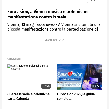
Eurovision, a Vienna musica e polemiche:
manifestazione contro Israele
Vienna, 13 mag. (askanews) - A Vienna si è tenuta una
piccola manifestazione contro la partecipazione di
Israele all'Eurovision Song Contest, proprio mentre il
Paese accedeva alle semifinali della competizione.
La guerra di Israele nella Striscia di Gaza ha spinto
cinque Paesi a ritirarsi dal prestigioso evento
annuale: Spagna, Irlanda, Slovenia, Paesi Bassi e
Islanda, con i primi tre che si sono rifiutati
SUGGERITI
categoricamente di trasmettere la finale di questa
settimana. Ulteriori manifestazioni sono previste nel
corso della settimana, in vista della finale di sabato.
SPETTACOLO
02:56
03:22
Guerra Israele e polemiche,
Eurovision 2025, la guida
parla Calenda
completa