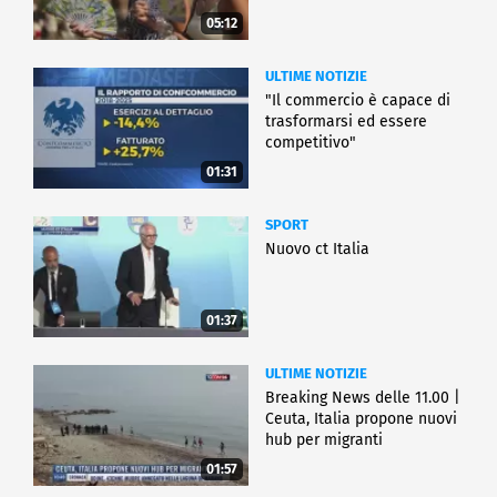
05:12
ULTIME NOTIZIE
"Il commercio è capace di
trasformarsi ed essere
competitivo"
01:31
SPORT
Nuovo ct Italia
01:37
ULTIME NOTIZIE
Breaking News delle 11.00 |
Ceuta, Italia propone nuovi
hub per migranti
01:57