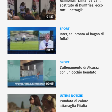
Raimondi: "L'Inter cerca il
sostituto di Dumfries, ecco
tutti i dettagli"
01:37
SPORT
Inter, sei pronta al bagno di
folla?
00:51
SPORT
L'allenamento di Alcaraz
con un occhio bendato
00:05
ULTIME NOTIZIE
L'ondata di calore
attanaglia l'Italia