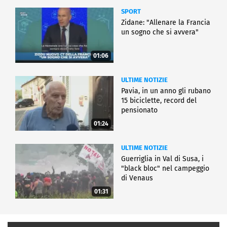
SPORT
Zidane: "Allenare la Francia
un sogno che si avvera"
01:06
ULTIME NOTIZIE
Pavia, in un anno gli rubano
15 biciclette, record del
pensionato
01:24
ULTIME NOTIZIE
Guerriglia in Val di Susa, i
"black bloc" nel campeggio
di Venaus
01:31