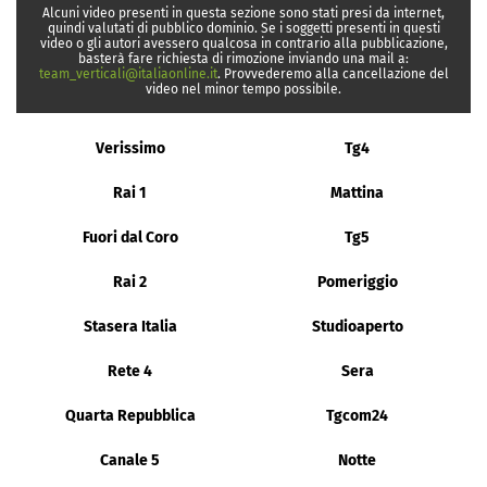
Alcuni video presenti in questa sezione sono stati presi da internet,
quindi valutati di pubblico dominio. Se i soggetti presenti in questi
video o gli autori avessero qualcosa in contrario alla pubblicazione,
basterà fare richiesta di rimozione inviando una mail a:
team_verticali@italiaonline.it
. Provvederemo alla cancellazione del
video nel minor tempo possibile.
Verissimo
Tg4
Rai 1
Mattina
Fuori dal Coro
Tg5
Rai 2
Pomeriggio
Stasera Italia
Studioaperto
Rete 4
Sera
Quarta Repubblica
Tgcom24
Canale 5
Notte