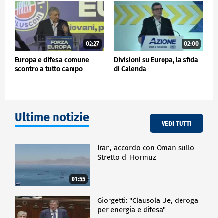
"Dobbiamo abituarci perché se Trump verrà eletto
alla Casa Bianca l'Europa sarà sola, per questo anche
le elezioni europee sono così importanti - ha
aggiunto -. Bisogna cercare di costruire un fronte di
Stati che hanno voglia di assumersi la responsabilità
02:27
02:00
della difesa comune europea".
Europa e difesa comune
Divisioni su Europa, la sfida
scontro a tutto campo
di Calenda
POLITICA
Ultime notizie
VEDI TUTTI
Iran, accordo con Oman sullo
Stretto di Hormuz
01:55
Giorgetti: "Clausola Ue, deroga
per energia e difesa"