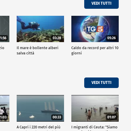
VEDI TUTTI
1:56
03:28
05:26
zio
Il mare è bollente alberi
Caldo da record per altri 10
salva città
giorni
VEDI TUTTI
1:03
00:33
01:07
A Capri i 220 metri del più
I migranti di Ceuta: "Siamo