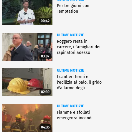
Per tre giorni con
Temptation
00:42
ULTIME NOTIZIE
Roggero resta in
carcere, i famigliari dei
rapinatori adesso
03:07
battono cassa
ULTIME NOTIZIE
I cantieri fermi e
l'edilizia al palo, il grido
d'allarme degli
02:30
architetti
ULTIME NOTIZIE
Fiamme e sfollati
emergenza incendi
04:35