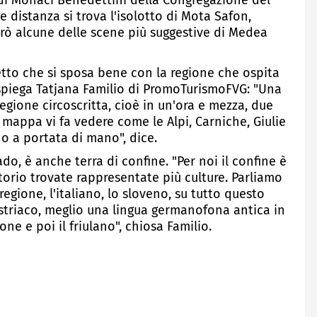
di Monaci Benedettini della Congregazione del
ve distanza si trova l'isolotto di Mota Safon,
girò alcune delle scene più suggestive di Medea
cetto che si sposa bene con la regione che ospita
i spiega Tatjana Familio di PromoTurismoFVG: "Una
regione circoscritta, cioè in un'ora e mezza, due
a mappa vi fa vedere come le Alpi, Carniche, Giulie
o a portata di mano", dice.
ado, è anche terra di confine. "Per noi il confine è
torio trovate rappresentate più culture. Parliamo
regione, l'italiano, lo sloveno, su tutto questo
ustriaco, meglio una lingua germanofona antica in
one e poi il friulano", chiosa Familio.