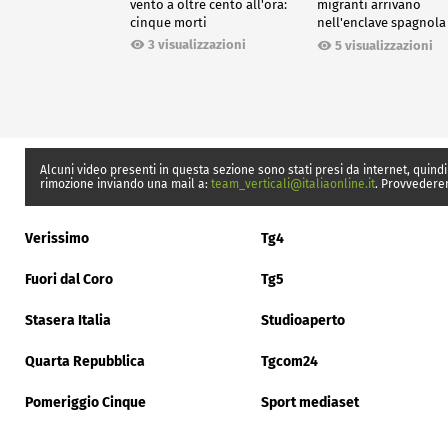
vento a oltre cento all'ora:
migranti arrivano
cinque morti
nell'enclave spagnola
Ceuta
3 visualizzazioni
5 visualizzazioni
Alcuni video presenti in questa sezione sono stati presi da internet, quindi
rimozione inviando una mail a:
team_verticali@italiaonline.it
. Provvedere
Verissimo
Tg4
Fuori dal Coro
Tg5
Stasera Italia
Studioaperto
Quarta Repubblica
Tgcom24
Pomeriggio Cinque
Sport mediaset