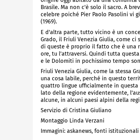
origine oggi abitato da una comunità 
Brasile. Ma non c'è solo il sacro. A bre
celebre poiché Pier Paolo Pasolini vi 
(1969).
E d'altra parte, tutto vicino è un con
Grado, il Friuli Venezia Giulia, come c
di queste è proprio il fatto che è una 
ore, tu l'attraversi. Quindi tutta quest
e le Dolomiti in pochissimo tempo son
Friuli Venezia Giulia, come la stessa Gr
una cosa labile, perché in questo terri
quattro lingue ufficialmente in questa 
lato della regione evidentemente, l'a
alcune, in alcuni paesi alpini della regi
Servizio di Cristina Giuliano
Montaggio Linda Verzani
Immagini: askanews, fonti istituzionali