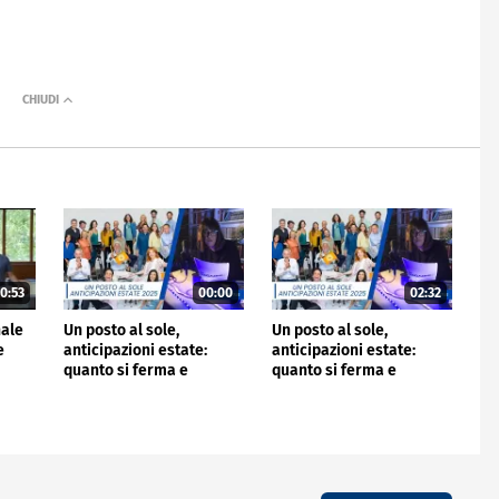
0:53
00:00
02:32
nale
Un posto al sole,
Un posto al sole,
e
anticipazioni estate:
anticipazioni estate:
quanto si ferma e
quanto si ferma e
quando ripartirà
quando ripartirà