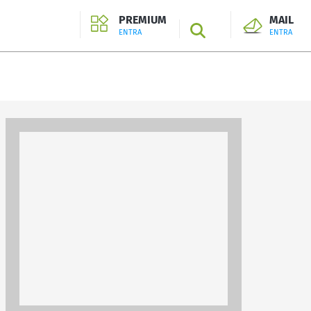
PREMIUM
MAIL
SEARCH
ENTRA
ENTRA
ENTRA