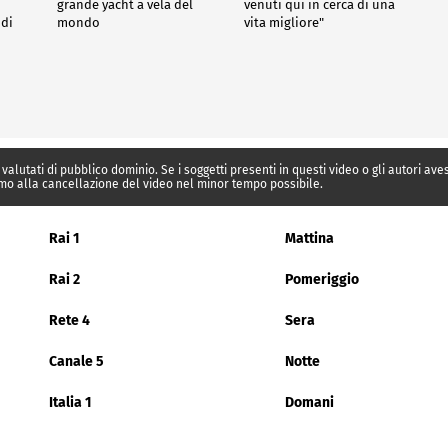
grande yacht a vela del
venuti qui in cerca di una
 di
mondo
vita migliore"
 valutati di pubblico dominio. Se i soggetti presenti in questi video o gli autori av
mo alla cancellazione del video nel minor tempo possibile.
Rai 1
Mattina
Rai 2
Pomeriggio
Rete 4
Sera
Canale 5
Notte
Italia 1
Domani