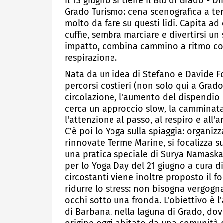
il 13 giugno si tiene il Blu di Grado 
Grado Turismo: cena scenografica a tem
molto da fare su questi lidi. Capita a
cuffie, sembra marciare e divertirsi u
impatto, combina cammino a ritmo contr
respirazione.
Nata da un'idea di Stefano e Davide Font
percorsi costieri (non solo qui a Grado
circolazione, l'aumento del dispendio 
cerca un approccio slow, la camminat
l'attenzione al passo, al respiro e all'
C'è poi lo Yoga sulla spiaggia: organiz
rinnovate Terme Marine, si focalizza s
una pratica speciale di Surya Namaskar
per lo Yoga Day del 21 giugno a cura d
circostanti viene inoltre proposto il 
ridurre lo stress: non bisogna vergogn
occhi sotto una fronda. L'obiettivo è l
di Barbana, nella laguna di Grado, do