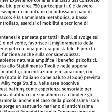
- Dinner Experience come annunciato dal Consorzio
a blu per circa 750 partecipanti. C'è davvero
d esempio di incontrare chi indossa un paio di
n sacco: è la Camminata metabolica, a basso
ollato, esercizi di mobilità e tecniche di
anesi e pensata per tutti i livelli, si svolge sui
) o nel verde, favorisce il miglioramento della
energetico e una postura più stabile. E per chi
a funziona anche sulla consapevolezza:
ambiente naturale amplifica i benefici psicofisici.
zato allo Stabilimento Tivoli e nelle appena
u mobilità, concentrazione e respirazione, con
a (nota in italiano come Saluto al Sole) prevista
i Miky Yoga Studio. Nelle aree boschive
forest bathing come esperienza sensoriale per
arsi ad abbracciare un albero o a chiudere gli
'armonia, anche nel caso della piccolissima isola
ve sorge un santuario mariano di antichissima