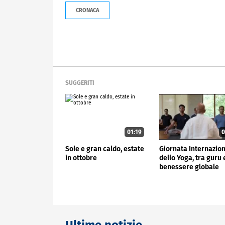
CRONACA
SUGGERITI
01:19
0
Sole e gran caldo, estate
Giornata Internazio
in ottobre
dello Yoga, tra guru 
benessere globale
Ultime notizie