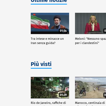
01:54
0
Tra intese e minacce un
Meloni: "Nessuno spa
Iran senza guida?
per i clandestini"
Più visti
01:29
0
Rio de Janeiro, raffiche di
Marocco, centinaia di