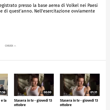
egistrato presso la base aerea di Volkel nei Paesi
one di quest'anno. Nell'esercitazione ovviamente
1:56
00:00
01:31
 e la
Stasera in tv - giovedì 13
Stasera in tv - giovedì 13
ottobre
ottobre