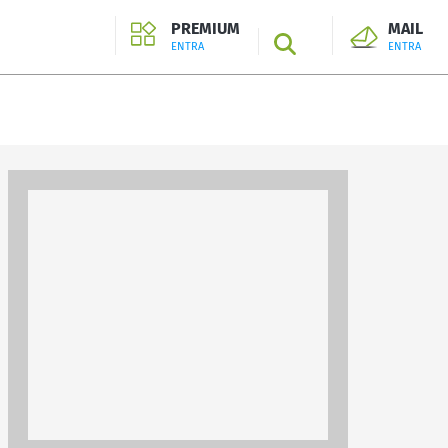
PREMIUM
MAIL
SEARCH
ENTRA
ENTRA
ENTRA