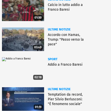
Calcio in lutto addio a
Franco Baresi
01:50
ULTIME NOTIZIE
Accordo con Hamas,
Trump: "Passo verso la
pace"
03:49
SPORT
Addio a Franco Baresi
02:18
ULTIME NOTIZIE
Temptation da record,
Pier Silvio Berlusconi:
"È fenomeno sociale"
01:51