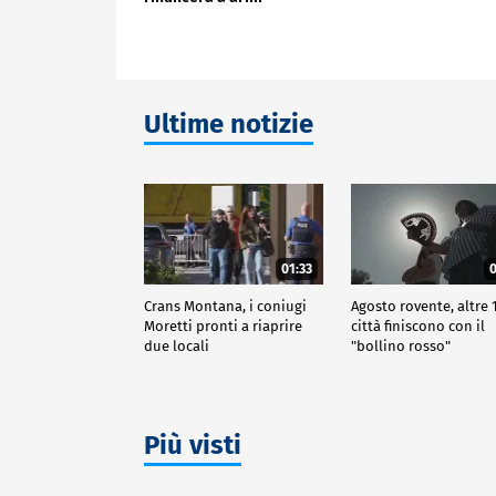
nucleari"
Ultime notizie
01:33
0
Crans Montana, i coniugi
Agosto rovente, altre 
Moretti pronti a riaprire
città finiscono con il
due locali
"bollino rosso"
Più visti