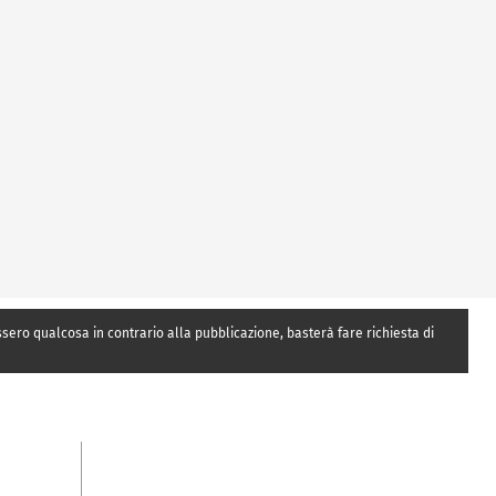
essero qualcosa in contrario alla pubblicazione, basterà fare richiesta di