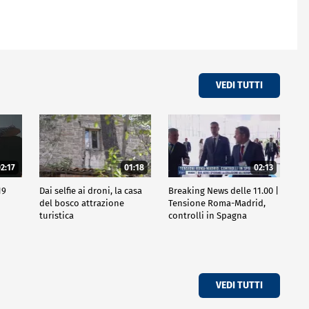
VEDI TUTTI
2:17
01:18
02:13
19
Dai selfie ai droni, la casa
Breaking News delle 11.00 |
del bosco attrazione
Tensione Roma-Madrid,
turistica
controlli in Spagna
VEDI TUTTI