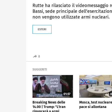
Rutte ha rilasciato il videomessaggio r
Bassi, sede principale dell'esercitazi
non vengono utilizzate armi nucleari.
ESTERI
8
SUGGERITI
01:57
0
Breaking News delle
Mosca, test nucleare
14.00 | Trump: "L'Iran
pace si allontana
rinuncerà a armi