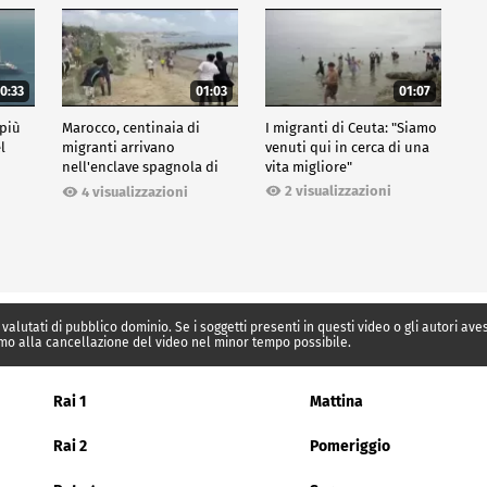
0:33
01:03
01:07
 più
Marocco, centinaia di
I migranti di Ceuta: "Siamo
l
migranti arrivano
venuti qui in cerca di una
nell'enclave spagnola di
vita migliore"
Ceuta
2 visualizzazioni
4 visualizzazioni
 valutati di pubblico dominio. Se i soggetti presenti in questi video o gli autori av
mo alla cancellazione del video nel minor tempo possibile.
Rai 1
Mattina
Rai 2
Pomeriggio