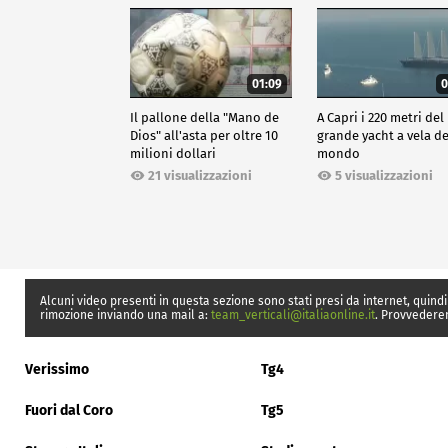
01:09
0
Il pallone della "Mano de
A Capri i 220 metri del
Dios" all'asta per oltre 10
grande yacht a vela de
milioni dollari
mondo
21 visualizzazioni
5 visualizzazioni
Alcuni video presenti in questa sezione sono stati presi da internet, quindi
rimozione inviando una mail a:
team_verticali@italiaonline.it
. Provvedere
Verissimo
Tg4
Fuori dal Coro
Tg5