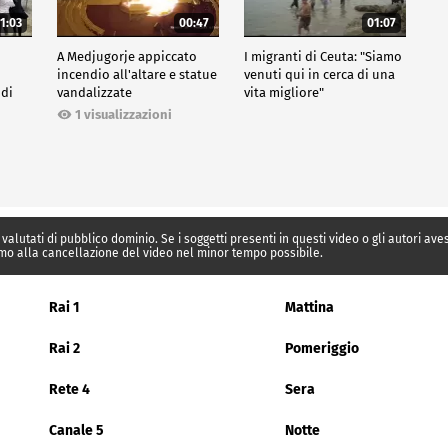
1:03
00:47
01:07
A Medjugorje appiccato
I migranti di Ceuta: "Siamo
incendio all'altare e statue
venuti qui in cerca di una
 di
vandalizzate
vita migliore"
1 visualizzazioni
 valutati di pubblico dominio. Se i soggetti presenti in questi video o gli autori av
mo alla cancellazione del video nel minor tempo possibile.
Rai 1
Mattina
Rai 2
Pomeriggio
Rete 4
Sera
Canale 5
Notte