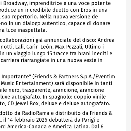
 di Broadway, imprenditrice e una voce potente
roduce un incredibile duetto con Eros in una
l suo repertorio. Nella nuova versione de
ndono in un dialogo autentico, capace di donare
a luce inaspettata.
i collaborazioni già annunciate del disco: Andrea
anotti, Lali, Carìn Leòn, Max Pezzali, Ultimo i
n un viaggio lungo 15 tracce tra brani inediti e
 carriera riarrangiate in una nuova veste in
 Importante" (Friends & Partners S.p.A./Eventim
y Music Entertainment) sarà disponibile in tanti
inile nero, trasparente, arancione, arancione
luxe autografato. In spagnolo: doppio vinile
to, CD Jewel Box, deluxe e deluxe autografato.
dotto da RadioRama e distribuito da Friends &
 il 14 febbraio 2026 debutterà da Parigi e
Nord America-Canada e America Latina. Dal 6