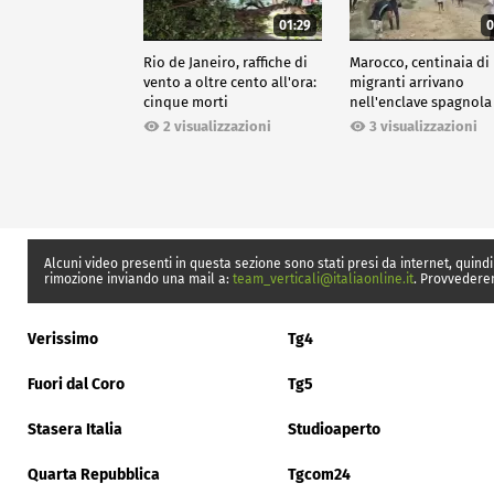
01:29
0
Rio de Janeiro, raffiche di
Marocco, centinaia di
vento a oltre cento all'ora:
migranti arrivano
cinque morti
nell'enclave spagnola
Ceuta
2 visualizzazioni
3 visualizzazioni
Alcuni video presenti in questa sezione sono stati presi da internet, quindi
rimozione inviando una mail a:
team_verticali@italiaonline.it
. Provvedere
Verissimo
Tg4
Fuori dal Coro
Tg5
Stasera Italia
Studioaperto
Quarta Repubblica
Tgcom24