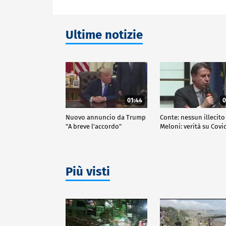
Ultime notizie
01:44
0
Nuovo annuncio da Trump
Conte: nessun illecito
"A breve l'accordo"
Meloni: verità su Covi
Più visti