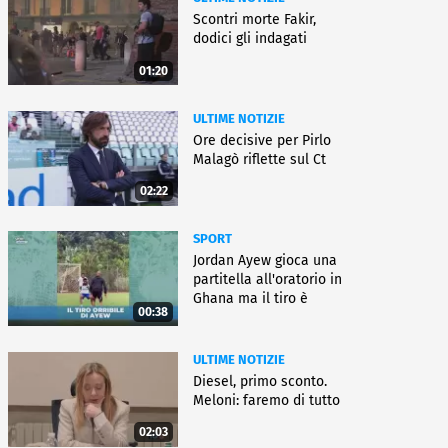
Scontri morte Fakir,
dodici gli indagati
01:20
ULTIME NOTIZIE
Ore decisive per Pirlo
Malagò riflette sul Ct
02:22
SPORT
Jordan Ayew gioca una
partitella all'oratorio in
Ghana ma il tiro è
00:38
horror
ULTIME NOTIZIE
Diesel, primo sconto.
Meloni: faremo di tutto
02:03