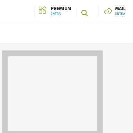
PREMIUM
MAIL
SEARCH
ENTRA
ENTRA
ENTRA