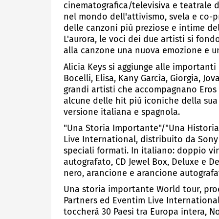
cinematografica/televisiva e teatrale
nel mondo dell'attivismo, svela e co-p
delle canzoni più preziose e intime de
L'aurora, le voci dei due artisti si fo
alla canzone una nuova emozione e un
Alicia Keys si aggiunge alle important
Bocelli, Elisa, Kany Garcìa, Giorgia, Jov
grandi artisti che accompagnano Eros i
alcune delle hit più iconiche della sua
versione italiana e spagnola.
"Una Storia Importante"/"Una Historia
Live International, distribuito da Son
speciali formati. In italiano: doppio v
autografato, CD Jewel Box, Deluxe e De
nero, arancione e arancione autografa
Una storia importante World tour, pro
Partners ed Eventim Live International,
toccherà 30 Paesi tra Europa intera, 