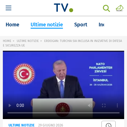
Home
Ultime notizie
Sport
Inchieste
HOME
ULTIME NOTIZIE
ERDOGAN: TURCHIA SIA INCLUSA IN INIZIATIVE DI DIFESA
E SICUREZZA UE
ULTIME NOTIZIE
29 GIUGNO 2026