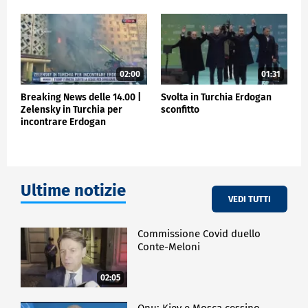
02:00
01:31
Breaking News delle 14.00 |
Svolta in Turchia Erdogan
Zelensky in Turchia per
sconfitto
incontrare Erdogan
Ultime notizie
VEDI TUTTI
Commissione Covid duello
Conte-Meloni
02:05
Onu: Kiev e Mosca cessino