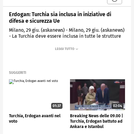
Erdogan: Turchia sia inclusa in iniziative di
difesa e sicurezza Ue
Milano, 29 giu. (askanews) - Milano, 29 giu. (askanews)
- La Turchia deve essere inclusa in tutte le strutture
di difesa e sicurezza europee, ha affermato il
presidente Recep Tayyip Erdogan, una settimana
prima del vertice NATO di Ankara. Le sue
dichiarazioni giungono mentre l'Europa cerca di
rinnovare le proprie difese alla luce della minaccia
russa, di altre incognite e rispetto alla NATO, in vista
SUGGERITI
dell'importante vertice che si terrà nella capitale
turca il 7 e l'8 luglio.
ESTERI
01:37
02:04
Turchia, Erdogan avanti nel
Breaking News delle 09.00 |
voto
Turchia, Erdogan battuto ad
Ankara e Istanbul