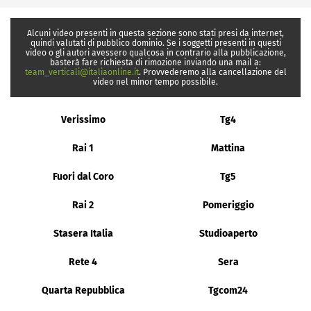
Alcuni video presenti in questa sezione sono stati presi da internet,
quindi valutati di pubblico dominio. Se i soggetti presenti in questi
video o gli autori avessero qualcosa in contrario alla pubblicazione,
basterà fare richiesta di rimozione inviando una mail a:
team_verticali@italiaonline.it
. Provvederemo alla cancellazione del
video nel minor tempo possibile.
Verissimo
Tg4
Rai 1
Mattina
Fuori dal Coro
Tg5
Rai 2
Pomeriggio
Stasera Italia
Studioaperto
Rete 4
Sera
Quarta Repubblica
Tgcom24