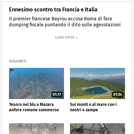
Ennesimo scontro tra Francia e Italia
Il premier francese Bayrou accusa Roma di fare
dumping fiscale puntando il dito sulle agevolazioni
per chi si trasferisce in Italia.
MEDIASET
TG5
SUGGERITI
01:17
01:54
Tesoro nel blu a Mazara
Sui monti o al mare con i
anfore romane sommerse
nostri 4 zampe