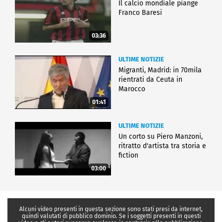
Il calcio mondiale piange
Franco Baresi
03:36
ULTIME NOTIZIE
Migranti, Madrid: in 70mila
rientrati da Ceuta in
Marocco
01:41
ULTIME NOTIZIE
Un corto su Piero Manzoni,
ritratto d'artista tra storia e
fiction
03:00
Alcuni video presenti in questa sezione sono stati presi da internet,
quindi valutati di pubblico dominio. Se i soggetti presenti in questi