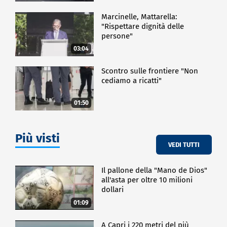
Marcinelle, Mattarella:
"Rispettare dignità delle
persone"
03:04
Scontro sulle frontiere "Non
cediamo a ricatti"
01:50
Più visti
VEDI TUTTI
Il pallone della "Mano de Dios"
all'asta per oltre 10 milioni
dollari
01:09
A Capri i 220 metri del più