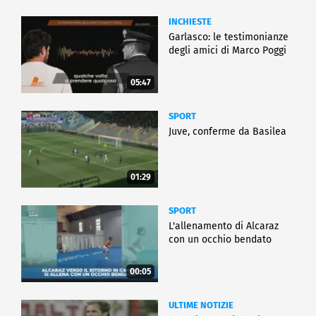
INCHIESTE
Garlasco: le testimonianze
degli amici di Marco Poggi
05:47
SPORT
Juve, conferme da Basilea
01:29
SPORT
L'allenamento di Alcaraz
con un occhio bendato
00:05
ULTIME NOTIZIE