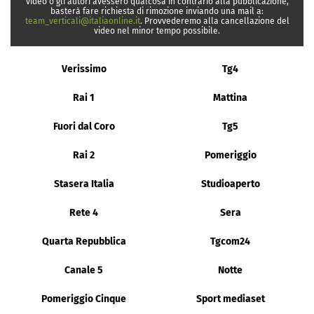
video o gli autori avessero qualcosa in contrario alla pubblicazione,
basterà fare richiesta di rimozione inviando una mail a:
team_verticali@italiaonline.it
. Provvederemo alla cancellazione del
video nel minor tempo possibile.
Verissimo
Tg4
Rai 1
Mattina
Fuori dal Coro
Tg5
Rai 2
Pomeriggio
Stasera Italia
Studioaperto
Rete 4
Sera
Quarta Repubblica
Tgcom24
Canale 5
Notte
Pomeriggio Cinque
Sport mediaset