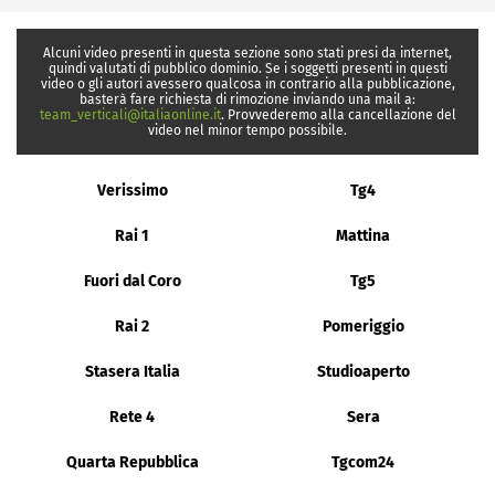
Alcuni video presenti in questa sezione sono stati presi da internet,
quindi valutati di pubblico dominio. Se i soggetti presenti in questi
video o gli autori avessero qualcosa in contrario alla pubblicazione,
basterà fare richiesta di rimozione inviando una mail a:
team_verticali@italiaonline.it
. Provvederemo alla cancellazione del
video nel minor tempo possibile.
Verissimo
Tg4
Rai 1
Mattina
Fuori dal Coro
Tg5
Rai 2
Pomeriggio
Stasera Italia
Studioaperto
Rete 4
Sera
Quarta Repubblica
Tgcom24