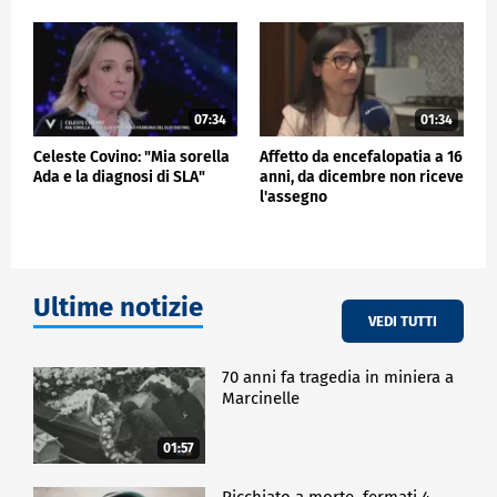
pazienti. Sappiamo che il lavoro deve essere
ulteriormente ottimizzato, intervenendo su
prevenzione e percorsi di cura. Per questo parleremo
della patologia anche attraverso counseling
nutrizionale e formazione sul riconoscimento dei
07:34
01:34
sintomi", ha concluso.
Celeste Covino: "Mia sorella
Affetto da encefalopatia a 16
Ada e la diagnosi di SLA"
anni, da dicembre non riceve
CRONACA
l'assegno
Ultime notizie
VEDI TUTTI
70 anni fa tragedia in miniera a
Marcinelle
01:57
Picchiato a morte, fermati 4