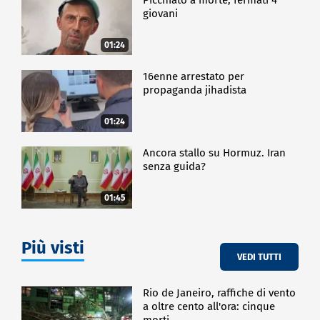
giovani
01:24
16enne arrestato per
propaganda jihadista
01:24
Ancora stallo su Hormuz. Iran
senza guida?
01:45
Più visti
VEDI TUTTI
Rio de Janeiro, raffiche di vento
a oltre cento all'ora: cinque