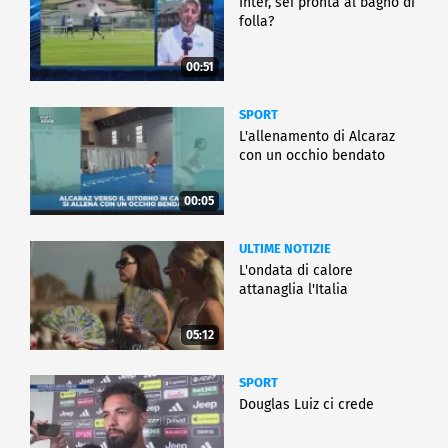
Inter, sei pronta al bagno di
folla?
00:51
SPORT
L'allenamento di Alcaraz
con un occhio bendato
00:05
ULTIME NOTIZIE
L'ondata di calore
attanaglia l'Italia
05:12
SPORT
Douglas Luiz ci crede