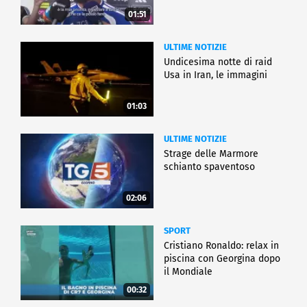
01:51
ULTIME NOTIZIE
Undicesima notte di raid
Usa in Iran, le immagini
01:03
ULTIME NOTIZIE
Strage delle Marmore
schianto spaventoso
02:06
SPORT
Cristiano Ronaldo: relax in
piscina con Georgina dopo
il Mondiale
00:32