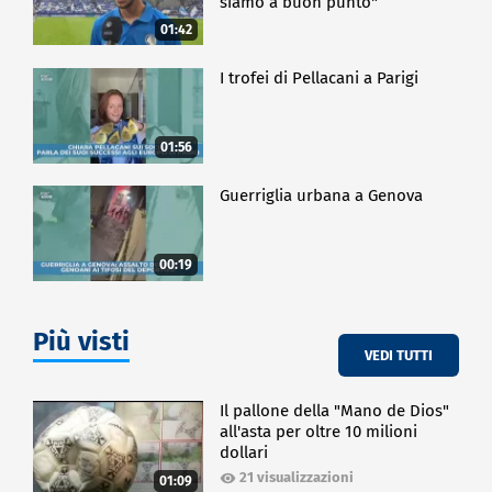
siamo a buon punto"
01:42
I trofei di Pellacani a Parigi
01:56
Guerriglia urbana a Genova
00:19
Più visti
VEDI TUTTI
Il pallone della "Mano de Dios"
all'asta per oltre 10 milioni
dollari
21 visualizzazioni
01:09