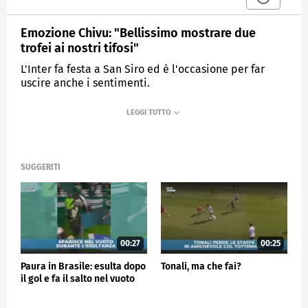
Emozione Chivu: "Bellissimo mostrare due
trofei ai nostri tifosi"
L'Inter fa festa a San Siro ed è l'occasione per far
uscire anche i sentimenti.
MEDIASET
SPORTMEDIASET
SUGGERITI
00:27
00:25
Paura in Brasile: esulta dopo
Tonali, ma che fai?
il gol e fa il salto nel vuoto