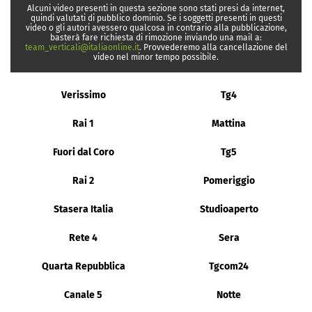
Alcuni video presenti in questa sezione sono stati presi da internet,
quindi valutati di pubblico dominio. Se i soggetti presenti in questi
video o gli autori avessero qualcosa in contrario alla pubblicazione,
basterà fare richiesta di rimozione inviando una mail a:
team_verticali@italiaonline.it
. Provvederemo alla cancellazione del
video nel minor tempo possibile.
Verissimo
Tg4
Rai 1
Mattina
Fuori dal Coro
Tg5
Rai 2
Pomeriggio
Stasera Italia
Studioaperto
Rete 4
Sera
Quarta Repubblica
Tgcom24
Canale 5
Notte