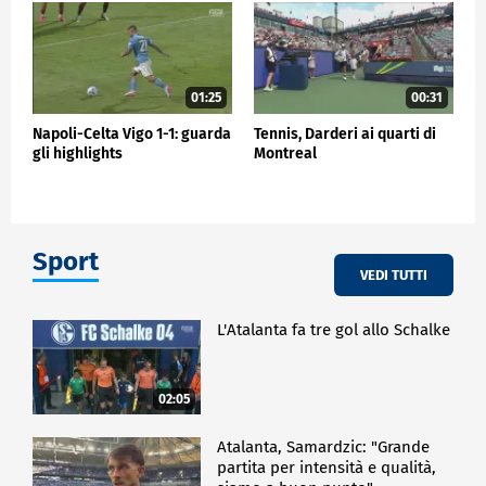
01:25
00:31
Napoli-Celta Vigo 1-1: guarda
Tennis, Darderi ai quarti di
gli highlights
Montreal
Sport
VEDI TUTTI
L'Atalanta fa tre gol allo Schalke
02:05
Atalanta, Samardzic: "Grande
partita per intensità e qualità,