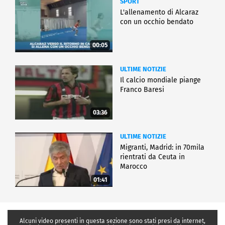
SPORT
L'allenamento di Alcaraz
con un occhio bendato
00:05
ULTIME NOTIZIE
Il calcio mondiale piange
Franco Baresi
03:36
ULTIME NOTIZIE
Migranti, Madrid: in 70mila
rientrati da Ceuta in
Marocco
01:41
Alcuni video presenti in questa sezione sono stati presi da internet,