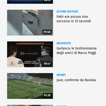
00:51
ULTIME NOTIZIE
Fakir era ancora vivo
soccorso in 33 secondi
01:46
INCHIESTE
Garlasco: le testimonianze
degli amici di Marco Poggi
05:47
SPORT
Juve, conferme da Basilea
01:29