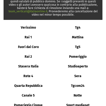
quindi valutati di pubblico dominio. Se i soggetti presenti in questi
video o gli autori avessero qualcosa in contrario alla pubblicazione,
basterà fare richiesta di rimozione inviando una mail a:
team_verticali@italiaonline.it
. Provvederemo alla cancellazione del
video nel minor tempo possibile.
Verissimo
Tg4
Rai 1
Mattina
Fuori dal Coro
Tg5
Rai 2
Pomeriggio
Stasera Italia
Studioaperto
Rete 4
Sera
Quarta Repubblica
Tgcom24
Canale 5
Notte
Pomeriggio Cinque
Sport mediaset