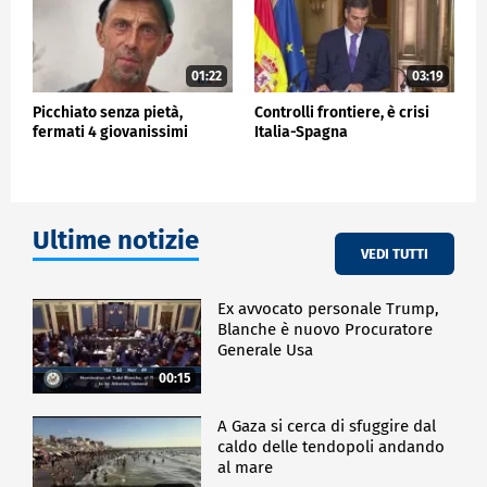
01:22
03:19
Picchiato senza pietà,
Controlli frontiere, è crisi
fermati 4 giovanissimi
Italia-Spagna
Ultime notizie
VEDI TUTTI
Ex avvocato personale Trump,
Blanche è nuovo Procuratore
Generale Usa
00:15
A Gaza si cerca di sfuggire dal
caldo delle tendopoli andando
al mare