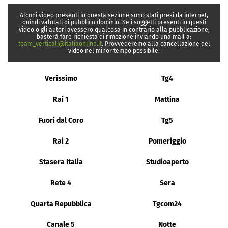
Alcuni video presenti in questa sezione sono stati presi da internet,
quindi valutati di pubblico dominio. Se i soggetti presenti in questi
video o gli autori avessero qualcosa in contrario alla pubblicazione,
basterà fare richiesta di rimozione inviando una mail a:
team_verticali@italiaonline.it
. Provvederemo alla cancellazione del
video nel minor tempo possibile.
Verissimo
Tg4
Rai 1
Mattina
Fuori dal Coro
Tg5
Rai 2
Pomeriggio
Stasera Italia
Studioaperto
Rete 4
Sera
Quarta Repubblica
Tgcom24
Canale 5
Notte