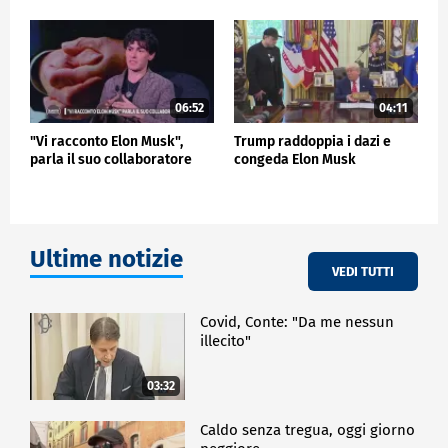
turbolento processo di buyout durante il quale
l'imprenditore miliardario e Twitter sono stati
coinvolti in un amaro battaglia legale.
Musk mercoledì ha anche cambiato la sua biografia
sul suo profilo Twitter per leggere "Chief Twit".
06:52
04:11
"Vi racconto Elon Musk",
Trump raddoppia i dazi e
ESTERI
parla il suo collaboratore
congeda Elon Musk
Ultime notizie
VEDI TUTTI
Covid, Conte: "Da me nessun
illecito"
03:32
Caldo senza tregua, oggi giorno