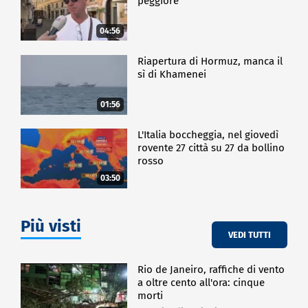
peggiore
04:56
Riapertura di Hormuz, manca il
sì di Khamenei
01:56
L'Italia boccheggia, nel giovedì
rovente 27 città su 27 da bollino
rosso
03:50
Più visti
VEDI TUTTI
Rio de Janeiro, raffiche di vento
a oltre cento all'ora: cinque
morti