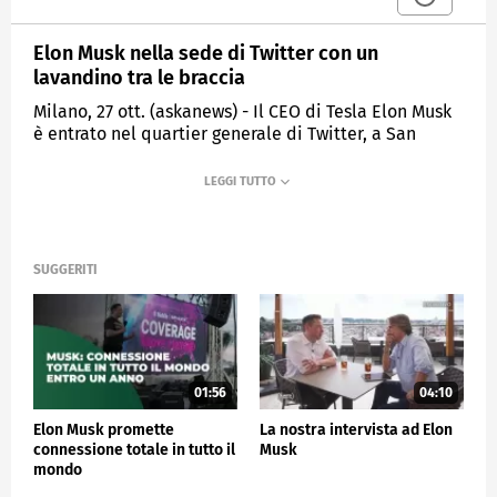
Elon Musk nella sede di Twitter con un
lavandino tra le braccia
Milano, 27 ott. (askanews) - Il CEO di Tesla Elon Musk
è entrato nel quartier generale di Twitter, a San
Francisco, con un lavandino in mano e ha postato il
video sul social, accompagnato dal messaggio: "let
that sink in!", giocando sulla parola "sink"
"lavandino" per una frase che suona come "arriva
qualcosa di molto interessante".
SUGGERITI
Elon Musk ha visitato la sede di Twitter di San
Francisco mercoledì e prevede di rivolgersi allo staff
venerdì poiché il suo accordo da 44 miliardi di
dollari per l'acquisto della piattaforma di social
media sembra destinato a raggiungere il traguardo
entro la fine della settimana.
01:56
04:10
Il post è il segnale più sicuro che Musk chiuderà
Elon Musk promette
La nostra intervista ad Elon
l'acquisizione della piattaforma entro la fine di
connessione totale in tutto il
Musk
questa settimana, in linea con una scadenza imposta
mondo
da un tribunale del Delaware a seguito di un