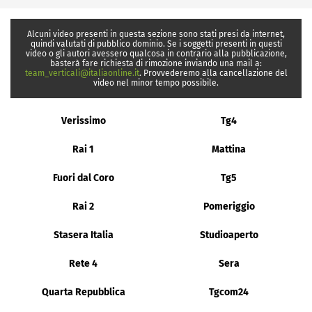
Alcuni video presenti in questa sezione sono stati presi da internet,
quindi valutati di pubblico dominio. Se i soggetti presenti in questi
video o gli autori avessero qualcosa in contrario alla pubblicazione,
basterà fare richiesta di rimozione inviando una mail a:
team_verticali@italiaonline.it
. Provvederemo alla cancellazione del
video nel minor tempo possibile.
Verissimo
Tg4
Rai 1
Mattina
Fuori dal Coro
Tg5
Rai 2
Pomeriggio
Stasera Italia
Studioaperto
Rete 4
Sera
Quarta Repubblica
Tgcom24