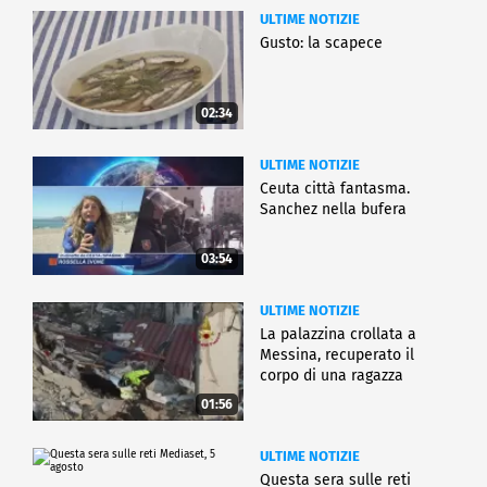
proprio festival".
ULTIME NOTIZIE
Gusto: la scapece
SPETTACOLO
02:34
ULTIME NOTIZIE
Ceuta città fantasma.
Sanchez nella bufera
03:54
ULTIME NOTIZIE
La palazzina crollata a
Messina, recuperato il
corpo di una ragazza
01:56
ULTIME NOTIZIE
Questa sera sulle reti