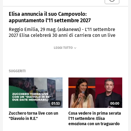
Elisa annuncia il suo Campovolo:
appuntamento l'11 settembre 2027
Reggio Emilia, 29 mag. (askanews) - L'11 settembre
2027 Elisa celebrerà 30 anni di carriera con un live
unico alla RCF Arena di Reggio Emilia, detta anche
Campovolo. A dare l'annuncio è stata la stessa
cantautrice che ha invitato giornalisti e alcuni fan
nella gigantesca venue.
"Campovolo è sinonimo di grandissimi numeri,
SUGGERITI
energia travolgente, festa e un profondo amore
condiviso per la musica. È un assoluto onore poter
festeggiare il mio trentennale in questo luogo. L'idea
è nata dal desiderio di creare un evento unico. Più
che una semplice celebrazione per un anniversario,
volevamo una grande scusa per fare festa tutti
01:53
00:00
insieme in un posto speciale, proponendo qualcosa
Zucchero torna live con un
Cosa vedere in prima serata
di diverso dal solito. Racconta Elisa ai giornalisti
"Diavolo in R.E."
l'11 settembre: Elisa
sotto un sole cocente a Campovolo.- Per
emoziona con un traguardo
differenziarci e dare vita a un appuntamento
epocale, ma Milo Infante