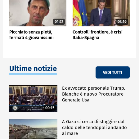
01:22
03:19
Picchiato senza pietà,
Controlli frontiere, è crisi
fermati 4 giovanissimi
Italia-Spagna
Ultime notizie
VEDI TUTTI
Ex avvocato personale Trump,
Blanche è nuovo Procuratore
Generale Usa
00:15
A Gaza si cerca di sfuggire dal
caldo delle tendopoli andando
al mare