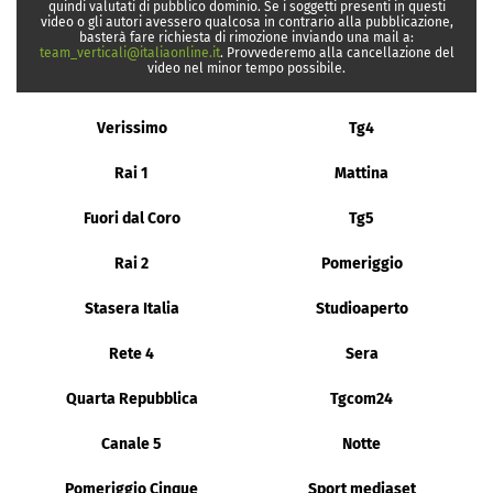
quindi valutati di pubblico dominio. Se i soggetti presenti in questi
video o gli autori avessero qualcosa in contrario alla pubblicazione,
basterà fare richiesta di rimozione inviando una mail a:
team_verticali@italiaonline.it
. Provvederemo alla cancellazione del
video nel minor tempo possibile.
Verissimo
Tg4
Rai 1
Mattina
Fuori dal Coro
Tg5
Rai 2
Pomeriggio
Stasera Italia
Studioaperto
Rete 4
Sera
Quarta Repubblica
Tgcom24
Canale 5
Notte
Pomeriggio Cinque
Sport mediaset