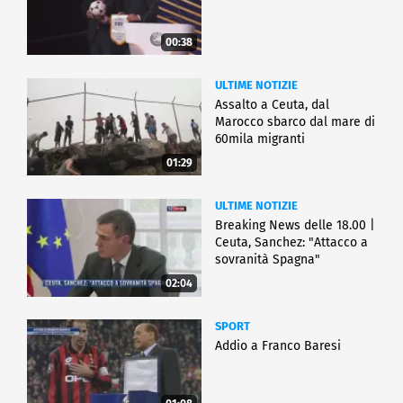
00:38
ULTIME NOTIZIE
Assalto a Ceuta, dal
Marocco sbarco dal mare di
60mila migranti
01:29
ULTIME NOTIZIE
Breaking News delle 18.00 |
Ceuta, Sanchez: "Attacco a
sovranità Spagna"
02:04
SPORT
Addio a Franco Baresi