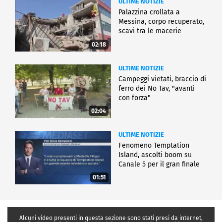
ULTIME NOTIZIE
Palazzina crollata a
Messina, corpo recuperato,
scavi tra le macerie
02:18
ULTIME NOTIZIE
Campeggi vietati, braccio di
ferro dei No Tav, "avanti
con forza"
02:04
ULTIME NOTIZIE
Fenomeno Temptation
Island, ascolti boom su
Canale 5 per il gran finale
01:51
Alcuni video presenti in questa sezione sono stati presi da internet,