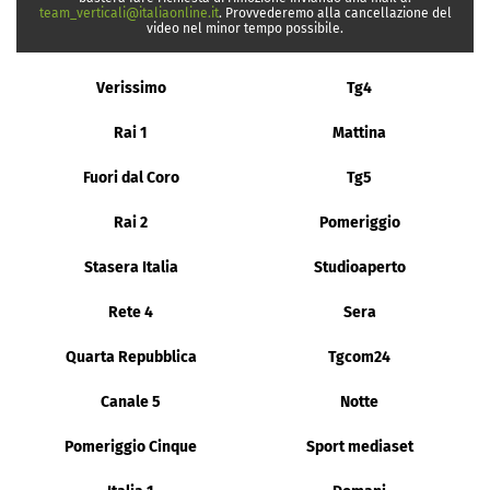
team_verticali@italiaonline.it
. Provvederemo alla cancellazione del
video nel minor tempo possibile.
Verissimo
Tg4
Rai 1
Mattina
Fuori dal Coro
Tg5
Rai 2
Pomeriggio
Stasera Italia
Studioaperto
Rete 4
Sera
Quarta Repubblica
Tgcom24
Canale 5
Notte
Pomeriggio Cinque
Sport mediaset