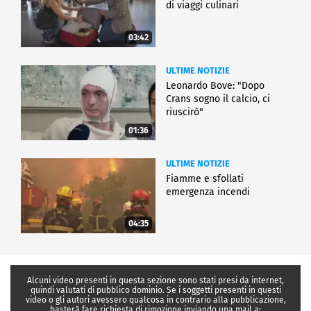
di viaggi culinari
03:42
ULTIME NOTIZIE
Leonardo Bove: "Dopo
Crans sogno il calcio, ci
riuscirò"
01:36
ULTIME NOTIZIE
Fiamme e sfollati
emergenza incendi
04:35
Alcuni video presenti in questa sezione sono stati presi da internet,
quindi valutati di pubblico dominio. Se i soggetti presenti in questi
video o gli autori avessero qualcosa in contrario alla pubblicazione,
basterà fare richiesta di rimozione inviando una mail a: