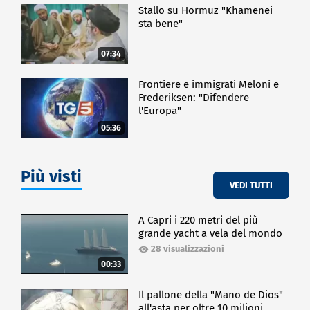
Stallo su Hormuz "Khamenei
sta bene"
07:34
Frontiere e immigrati Meloni e
Frederiksen: "Difendere
l'Europa"
05:36
Più visti
VEDI TUTTI
A Capri i 220 metri del più
grande yacht a vela del mondo
28 visualizzazioni
00:33
Il pallone della "Mano de Dios"
all'asta per oltre 10 milioni