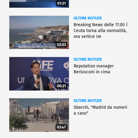
01:31
ULTIME NOTIZIE
Breaking News delle 17.00 |
Ceuta torna alla normalità,
ora vertice Ue
02:03
ULTIME NOTIZIE
Reputation manager
Berlusconi in cima
00:21
ULTIME NOTIZIE
Sbarchi, "Madrid da numeri
a caso"
03:47