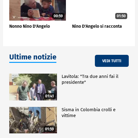
episodio di El Nino si sviluppi. Se si estendono le
previsioni fino a novembre, la probabilità supera il
90%", ha dichiarato Wilfran Moufouma Okia,
00:59
01:50
responsabile delle previsioni climatiche presso
l'Organizzazione Meteorologica Mondiale.
Nonno Nino D'Angelo
Nino D'Angelo si racconta
ESTERI
Ultime notizie
VEDI TUTTI
Lavitola: "Tra due anni fai il
presidente"
01:41
Sisma in Colombia crolli e
vittime
01:59