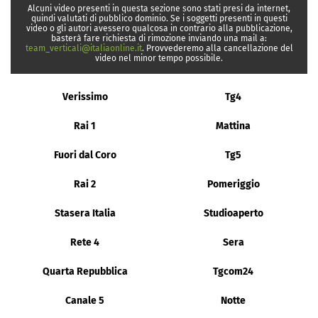
Alcuni video presenti in questa sezione sono stati presi da internet,
quindi valutati di pubblico dominio. Se i soggetti presenti in questi
video o gli autori avessero qualcosa in contrario alla pubblicazione,
basterà fare richiesta di rimozione inviando una mail a:
team_verticali@italiaonline.it
. Provvederemo alla cancellazione del
video nel minor tempo possibile.
Verissimo
Tg4
Rai 1
Mattina
Fuori dal Coro
Tg5
Rai 2
Pomeriggio
Stasera Italia
Studioaperto
Rete 4
Sera
Quarta Repubblica
Tgcom24
Canale 5
Notte