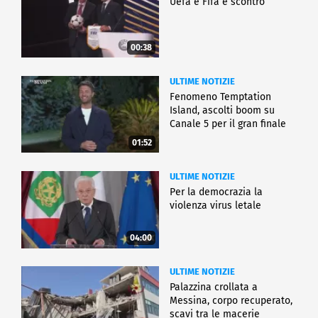
Uefa e Fifa è scontro
00:38
ULTIME NOTIZIE
Fenomeno Temptation
Island, ascolti boom su
Canale 5 per il gran finale
01:52
ULTIME NOTIZIE
Per la democrazia la
violenza virus letale
04:00
ULTIME NOTIZIE
Palazzina crollata a
Messina, corpo recuperato,
scavi tra le macerie