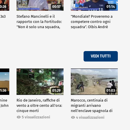
0:26
00:57
01:14
 3x3
Stefano Mancinelli e il
"Mondiale? Proveremo a
rapporto con la Fortitudo:
competere contro ogni
"Non è solo una squadra,
squadra". Olbis Andrè
ma una fede"
racconta il percorso di
avvicinamento ai prossimi
mondiali in Germania.
VEDI TUTTI
1:36
01:29
01:03
inine
Rio de Janeiro, raffiche di
Marocco, centinaia di
 John
vento a oltre cento all'ora:
migranti arrivano
cinque morti
nell'enclave spagnola di
Ceuta
5 visualizzazioni
4 visualizzazioni