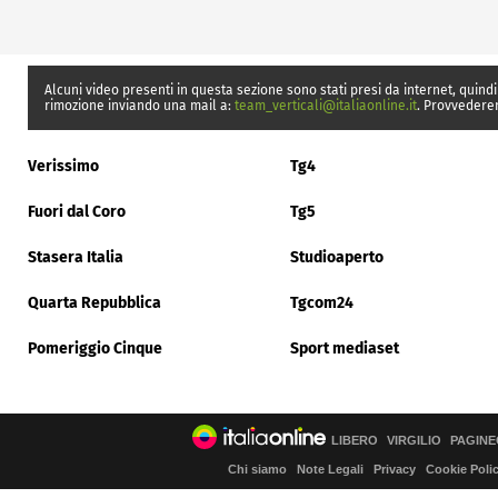
Alcuni video presenti in questa sezione sono stati presi da internet, quindi
rimozione inviando una mail a:
team_verticali@italiaonline.it
. Provvedere
Verissimo
Tg4
Fuori dal Coro
Tg5
Stasera Italia
Studioaperto
Quarta Repubblica
Tgcom24
Pomeriggio Cinque
Sport mediaset
LIBERO
VIRGILIO
PAGINE
Chi siamo
Note Legali
Privacy
Cookie Poli