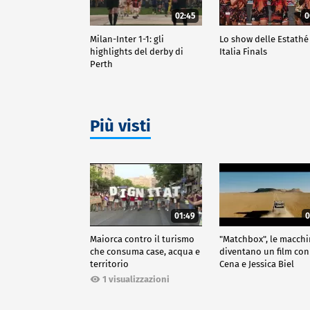
02:45
0
Milan-Inter 1-1: gli
Lo show delle Estathé
highlights del derby di
Italia Finals
Perth
Più visti
01:49
0
Maiorca contro il turismo
"Matchbox", le macch
che consuma case, acqua e
diventano un film con
territorio
Cena e Jessica Biel
1 visualizzazioni