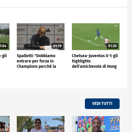
1:04
01:19
01:30
 gli
Spalletti: "Dobbiamo
Chelsea-Juventus 0-1: gli
entrare per forza in
highlights
Champions perché la
dell'amichevole di Hong
Juve non può stare fuori"
Kong
VEDI TUTTI