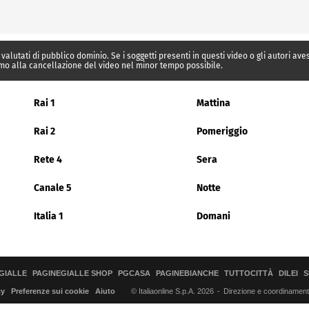
 valutati di pubblico dominio. Se i soggetti presenti in questi video o gli autori av
mo alla cancellazione del video nel minor tempo possibile.
Rai 1
Mattina
Rai 2
Pomeriggio
Rete 4
Sera
Canale 5
Notte
Italia 1
Domani
GIALLE
PAGINEGIALLE SHOP
PGCASA
PAGINEBIANCHE
TUTTOCITTÀ
DILEI
S
© Italiaonline S.p.A. 2026
Direzione e coordinamento 
cy
Preferenze sui cookie
Aiuto