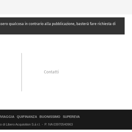
essero qualcosa in contrario alla pubblicazione, basterà fare richiesta di
Contatti
IVIAGGIA
QUIFINANZA
BUONISSIMO
SUPEREVA
di Libero Acquisition S.á r.l.
P. IVA 03970540963