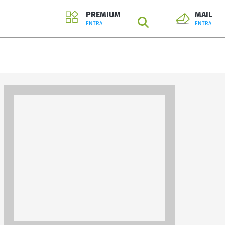
PREMIUM
MAIL
SEARCH
ENTRA
ENTRA
ENTRA