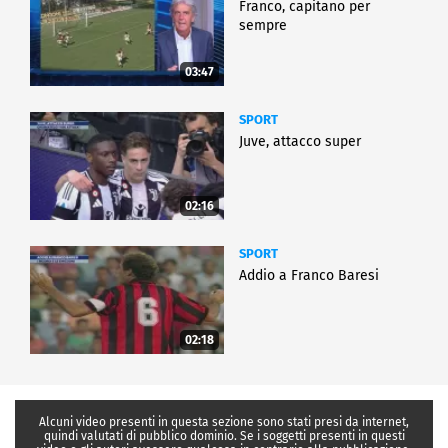
Franco, capitano per
sempre
03:47
SPORT
Juve, attacco super
02:16
SPORT
Addio a Franco Baresi
02:18
Alcuni video presenti in questa sezione sono stati presi da internet,
quindi valutati di pubblico dominio. Se i soggetti presenti in questi