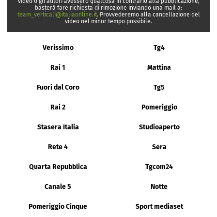
video o gli autori avessero qualcosa in contrario alla pubblicazione,
basterà fare richiesta di rimozione inviando una mail a:
team_verticali@italiaonline.it
. Provvederemo alla cancellazione del
video nel minor tempo possibile.
Verissimo
Tg4
Rai 1
Mattina
Fuori dal Coro
Tg5
Rai 2
Pomeriggio
Stasera Italia
Studioaperto
Rete 4
Sera
Quarta Repubblica
Tgcom24
Canale 5
Notte
Pomeriggio Cinque
Sport mediaset