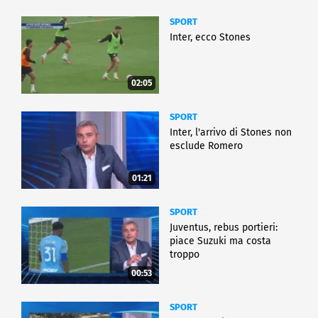
SPORT
Inter, ecco Stones
02:05
SPORT
Inter, l'arrivo di Stones non
esclude Romero
01:21
SPORT
Juventus, rebus portieri:
piace Suzuki ma costa
troppo
00:53
SPORT