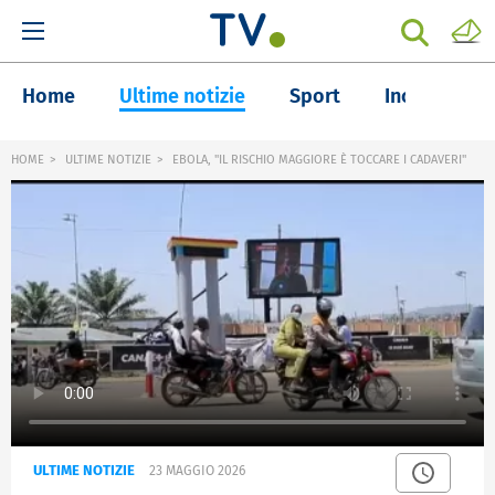
Home
Ultime notizie
Sport
Inchieste
HOME
ULTIME NOTIZIE
EBOLA, "IL RISCHIO MAGGIORE È TOCCARE I CADAVERI"
ULTIME NOTIZIE
23 MAGGIO 2026