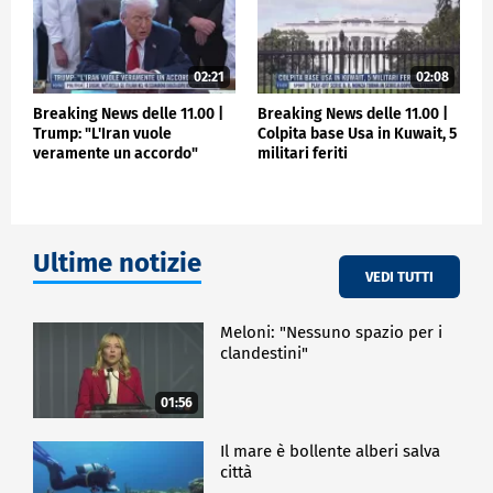
periferica. Ciò significa che chiunque tocchi il corpo
viene inevitabilmente contagiato. Pertanto, per
proteggere la popolazione, vietiamo qualsiasi
contatto con i cadaveri. Solo le persone addestrate
02:21
02:08
possono toccarli, e non chiunque. La famiglia ha il
diritto di vedere, ma non ha il diritto di toccarlo"
Breaking News delle 11.00 |
Breaking News delle 11.00 |
Trump: "L'Iran vuole
Colpita base Usa in Kuwait, 5
veramente un accordo"
militari feriti
ESTERI
Ultime notizie
VEDI TUTTI
Meloni: "Nessuno spazio per i
clandestini"
01:56
Il mare è bollente alberi salva
città