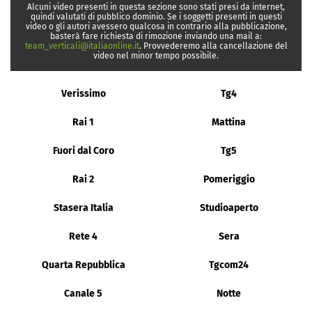
Alcuni video presenti in questa sezione sono stati presi da internet,
quindi valutati di pubblico dominio. Se i soggetti presenti in questi
video o gli autori avessero qualcosa in contrario alla pubblicazione,
basterà fare richiesta di rimozione inviando una mail a:
team_verticali@italiaonline.it
. Provvederemo alla cancellazione del
video nel minor tempo possibile.
Verissimo
Tg4
Rai 1
Mattina
Fuori dal Coro
Tg5
Rai 2
Pomeriggio
Stasera Italia
Studioaperto
Rete 4
Sera
Quarta Repubblica
Tgcom24
Canale 5
Notte