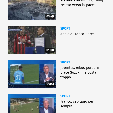
Accordo con Hamas, Trump:
"Passo verso la pace"
03:49
SPORT
Addio a Franco Baresi
01:08
SPORT
Juventus, rebus portieri:
piace Suzuki ma costa
troppo
00:53
SPORT
Franco, capitano per
sempre