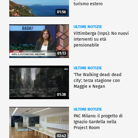
turismo estero
01:56
ULTIME NOTIZIE
Vittimberga (Inps): No nuovi
interventi su età
pensionabile
01:13
ULTIME NOTIZIE
'The Walking dead: dead
city', terza stagione con
Maggie e Negan
01:38
ULTIME NOTIZIE
PAC Milano: il progetto di
Ignazio Gardella nella
Project Room
02:42