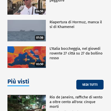
peggiore
04:56
Riapertura di Hormuz, manca il
sì di Khamenei
01:56
L'Italia boccheggia, nel giovedì
rovente 27 città su 27 da bollino
rosso
03:50
Più visti
VEDI TUTTI
Rio de Janeiro, raffiche di vento
a oltre cento all'ora: cinque
morti