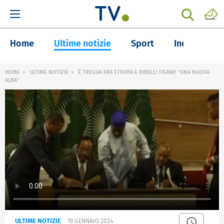
Home
Ultime notizie
Sport
Inchieste
HOME
ULTIME NOTIZIE
É TREGUA FRA ETIOPIA E RIBELLI TIGRAY: "UNA NUOVA
ALBA"
ULTIME NOTIZIE
19 GENNAIO 2024