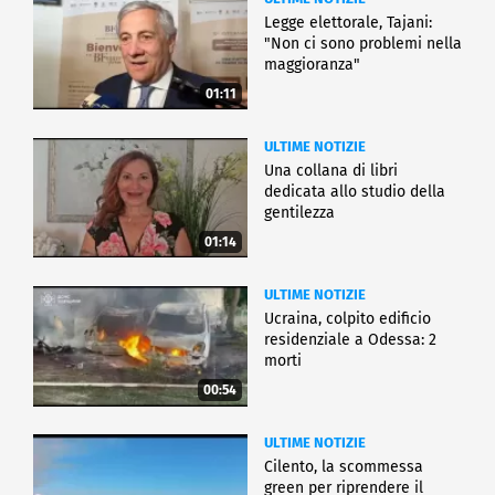
Legge elettorale, Tajani:
"Non ci sono problemi nella
maggioranza"
01:11
ULTIME NOTIZIE
Una collana di libri
dedicata allo studio della
gentilezza
01:14
ULTIME NOTIZIE
Ucraina, colpito edificio
residenziale a Odessa: 2
morti
00:54
ULTIME NOTIZIE
Cilento, la scommessa
green per riprendere il