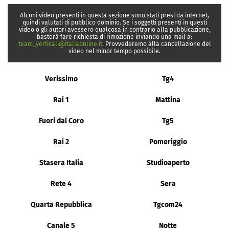
Alcuni video presenti in questa sezione sono stati presi da internet,
quindi valutati di pubblico dominio. Se i soggetti presenti in questi
video o gli autori avessero qualcosa in contrario alla pubblicazione,
basterà fare richiesta di rimozione inviando una mail a:
team_verticali@italiaonline.it
. Provvederemo alla cancellazione del
video nel minor tempo possibile.
Verissimo
Tg4
Rai 1
Mattina
Fuori dal Coro
Tg5
Rai 2
Pomeriggio
Stasera Italia
Studioaperto
Rete 4
Sera
Quarta Repubblica
Tgcom24
Canale 5
Notte