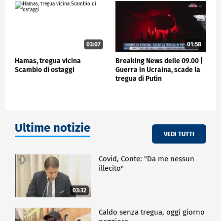
persone nella regione.
ESTERI
03:07
01:58
Hamas, tregua vicina
Breaking News delle 09.00 |
Scambio di ostaggi
Guerra in Ucraina, scade la
tregua di Putin
Ultime notizie
VEDI TUTTI
Covid, Conte: "Da me nessun
illecito"
03:32
Caldo senza tregua, oggi giorno