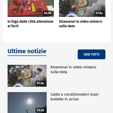
04:50
01:54
In fuga dalle città attenzione
Khamenei in video mistero
ai furti
sulla data
Ultime notizie
VEDI TUTTI
Khamenei in video mistero
sulla data
01:54
Caldo e condizionatori maxi-
bollette in arrivo
03:28