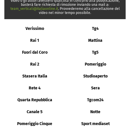
video o gli autori avessero qualcosa in contrario alla pubblicazione,
basterà fare richiesta di rimozione inviando una mail a:
team_verticali@italiaonline.it
. Provvederemo alla cancellazione del
video nel minor tempo possibile.
Verissimo
Tg4
Rai 1
Mattina
Fuori dal Coro
Tg5
Rai 2
Pomeriggio
Stasera Italia
Studioaperto
Rete 4
Sera
Quarta Repubblica
Tgcom24
Canale 5
Notte
Pomeriggio Cinque
Sport mediaset