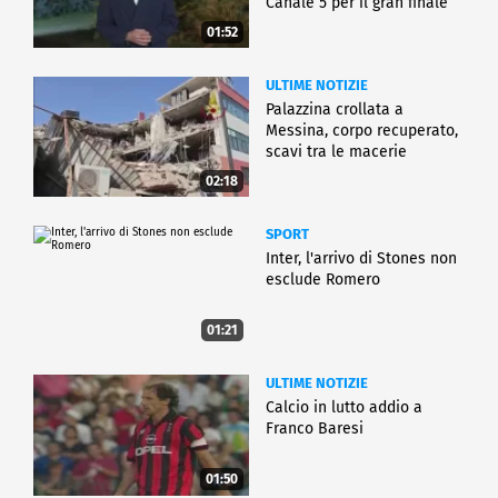
Canale 5 per il gran finale
01:52
ULTIME NOTIZIE
Palazzina crollata a
Messina, corpo recuperato,
scavi tra le macerie
02:18
SPORT
Inter, l'arrivo di Stones non
esclude Romero
01:21
ULTIME NOTIZIE
Calcio in lutto addio a
Franco Baresi
01:50