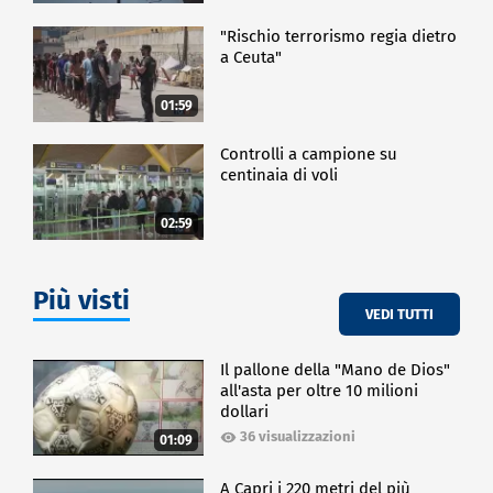
"Rischio terrorismo regia dietro
a Ceuta"
01:59
Controlli a campione su
centinaia di voli
02:59
Più visti
VEDI TUTTI
Il pallone della "Mano de Dios"
all'asta per oltre 10 milioni
dollari
36 visualizzazioni
01:09
A Capri i 220 metri del più