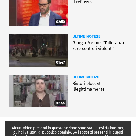
Il reflusso
02:50
ULTIME NOTIZIE
Giorgia Meloni: "Tolleranza
zero contro i violenti"
01:47
ULTIME NOTIZIE
Ristori bloccati
illegittimamente
02:44
Alcuni video presenti in questa sezione sono stati presi da internet,
quindi valutati di pubblico dominio. Se i soggetti presenti in questi