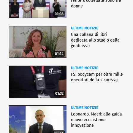
ferite a coltellate sono tre
donne
01:08
ULTIME NOTIZIE
Una collana di libri
dedicata allo studio della
gentilezza
01:14
ULTIME NOTIZIE
FS, bodycam per oltre mille
operatori della sicurezza
01:32
ULTIME NOTIZIE
Leonardo, Macrì: alla guida
nuovo ecosistema
innovazione