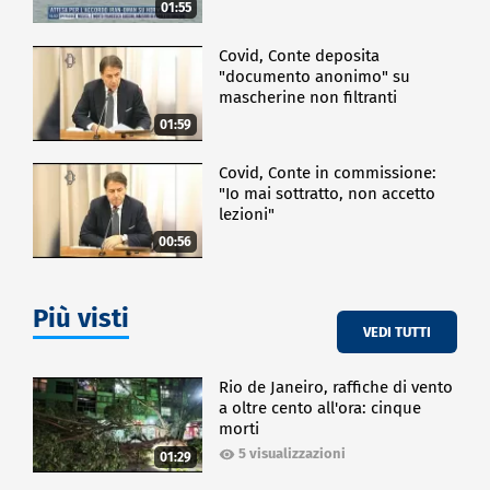
01:55
Covid, Conte deposita
"documento anonimo" su
mascherine non filtranti
01:59
Covid, Conte in commissione:
"Io mai sottratto, non accetto
lezioni"
00:56
Più visti
VEDI TUTTI
Rio de Janeiro, raffiche di vento
a oltre cento all'ora: cinque
morti
5 visualizzazioni
01:29