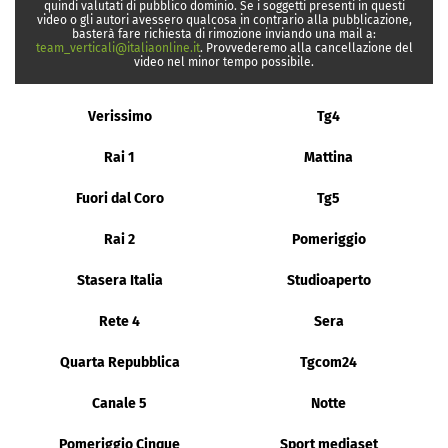
quindi valutati di pubblico dominio. Se i soggetti presenti in questi
video o gli autori avessero qualcosa in contrario alla pubblicazione,
basterà fare richiesta di rimozione inviando una mail a:
team_verticali@italiaonline.it
. Provvederemo alla cancellazione del
video nel minor tempo possibile.
Verissimo
Tg4
Rai 1
Mattina
Fuori dal Coro
Tg5
Rai 2
Pomeriggio
Stasera Italia
Studioaperto
Rete 4
Sera
Quarta Repubblica
Tgcom24
Canale 5
Notte
Pomeriggio Cinque
Sport mediaset