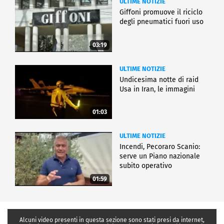
ULTIME NOTIZIE
Giffoni promuove il riciclo
degli pneumatici fuori uso
03:19
ULTIME NOTIZIE
Undicesima notte di raid
Usa in Iran, le immagini
01:03
ULTIME NOTIZIE
Incendi, Pecoraro Scanio:
serve un Piano nazionale
subito operativo
01:59
Alcuni video presenti in questa sezione sono stati presi da internet,