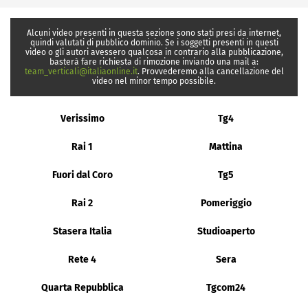
Alcuni video presenti in questa sezione sono stati presi da internet,
quindi valutati di pubblico dominio. Se i soggetti presenti in questi
video o gli autori avessero qualcosa in contrario alla pubblicazione,
basterà fare richiesta di rimozione inviando una mail a:
team_verticali@italiaonline.it
. Provvederemo alla cancellazione del
video nel minor tempo possibile.
Verissimo
Tg4
Rai 1
Mattina
Fuori dal Coro
Tg5
Rai 2
Pomeriggio
Stasera Italia
Studioaperto
Rete 4
Sera
Quarta Repubblica
Tgcom24