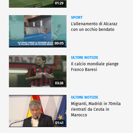
01:29
SPORT
L'allenamento di Alcaraz
con un occhio bendato
00:05
ULTIME NOTIZIE
Il calcio mondiale piange
Franco Baresi
03:36
ULTIME NOTIZIE
Migranti, Madrid: in 70mila
rientrati da Ceuta in
Marocco
01:41