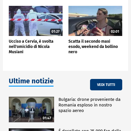
01:27
02:01
Ucciso a Cervia, è svolta
Scatta il secondo maxi
nell'omicidio di Nicola
esodo, weekend da bollino
Musiani
nero
Ultime notizie
VEDI TUTTI
Bulgaria: drone proveniente da
Romania esploso in nostro
spazio aereo
01:47
É decollato con 25.000 fan dalla