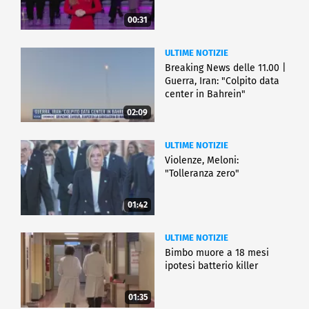
00:31
ULTIME NOTIZIE
Breaking News delle 11.00 |
Guerra, Iran: "Colpito data
center in Bahrein"
02:09
ULTIME NOTIZIE
Violenze, Meloni:
"Tolleranza zero"
01:42
ULTIME NOTIZIE
Bimbo muore a 18 mesi
ipotesi batterio killer
01:35