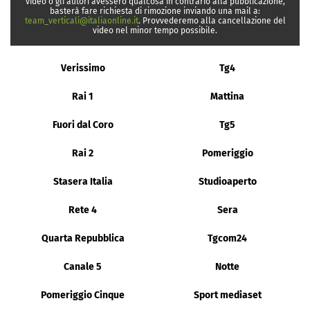
video o gli autori avessero qualcosa in contrario alla pubblicazione,
basterà fare richiesta di rimozione inviando una mail a:
team_verticali@italiaonline.it
. Provvederemo alla cancellazione del
video nel minor tempo possibile.
Verissimo
Tg4
Rai 1
Mattina
Fuori dal Coro
Tg5
Rai 2
Pomeriggio
Stasera Italia
Studioaperto
Rete 4
Sera
Quarta Repubblica
Tgcom24
Canale 5
Notte
Pomeriggio Cinque
Sport mediaset