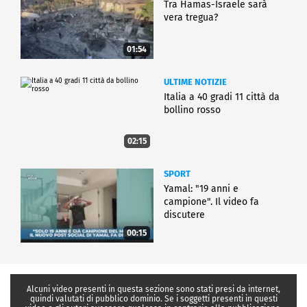
Tra Hamas-Israele sarà
vera tregua?
01:54
ULTIME NOTIZIE
Italia a 40 gradi 11 città da
bollino rosso
02:15
SPORT
Yamal: "19 anni e
campione". Il video fa
discutere
00:15
Alcuni video presenti in questa sezione sono stati presi da internet,
quindi valutati di pubblico dominio. Se i soggetti presenti in questi