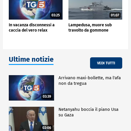
03:25
01:07
In vacanza disconnessi a
Lampedusa, muore sub
caccia del vero relax
travolto da gommone
Ultime notizie
VEDI TUTTI
Arrivano maxi-bollette, ma l'afa
non da tregua
03:39
Netanyahu boccia il piano Usa
su Gaza
02:06