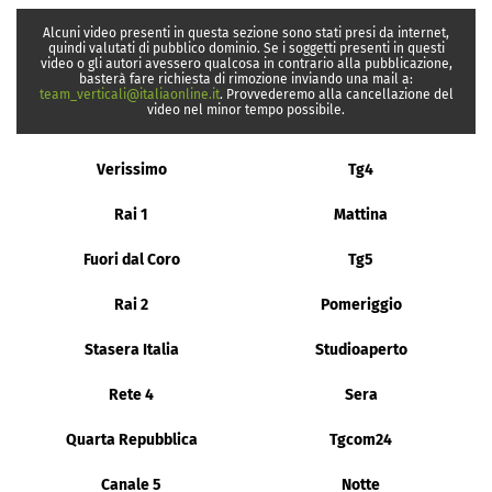
Alcuni video presenti in questa sezione sono stati presi da internet,
quindi valutati di pubblico dominio. Se i soggetti presenti in questi
video o gli autori avessero qualcosa in contrario alla pubblicazione,
basterà fare richiesta di rimozione inviando una mail a:
team_verticali@italiaonline.it
. Provvederemo alla cancellazione del
video nel minor tempo possibile.
Verissimo
Tg4
Rai 1
Mattina
Fuori dal Coro
Tg5
Rai 2
Pomeriggio
Stasera Italia
Studioaperto
Rete 4
Sera
Quarta Repubblica
Tgcom24
Canale 5
Notte