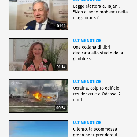
Legge elettorale, Tajani:
"Non ci sono problemi nella
maggioranza"
01:11
ULTIME NOTIZIE
Una collana di libri
dedicata allo studio della
gentilezza
01:14
ULTIME NOTIZIE
Ucraina, colpito edificio
residenziale a Odessa: 2
morti
00:54
ULTIME NOTIZIE
Cilento, la scommessa
green per riprendere il