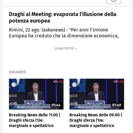
Draghi al Meeting: evaporata l'illusione della
potenza europea
Rimini, 22 ago. (askanews) - "Per anni l'Unione
Europea ha creduto che la dimensione economica,
con 450 milioni di consumatori, portasse con sé
potere geopolitico e nelle relazioni commerciali
internazionali. Quest'anno sarà ricordato come
l'anno, in cui questa illusione è evaporata". E' un
pugno l'incipit del discorso di Mario Draghi al
Meeting di Rimini.
SUGGERITI
"Abbiamo dovuto rassegnarci ai dazi imposti dal
nostro più grande partner commerciale e alleato di
antica data, gli Stati Uniti. Siamo stati spinti dallo
stesso alleato ad aumentare la spesa militare, una
decisione che forse avremmo comunque dovuto
01:44
01:49
prendere -ma in forme e modi che probabilmente
Breaking News delle 11.00 |
Breaking News delle 09.00 |
non riflettono l'interesse dell'Europa. L'Unione
Draghi sferza l'Ue:
Draghi sferza l'Ue:
Europea, nonostante abbia dato il maggior
marginale e spettatrice
marginale e spettatrice
contributo finanziario alla guerra in Ucraina, e abbia