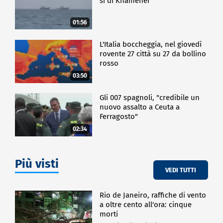
sì di Khamenei
01:56
L'Italia boccheggia, nel giovedì
rovente 27 città su 27 da bollino
rosso
03:50
Gli 007 spagnoli, "credibile un
nuovo assalto a Ceuta a
Ferragosto"
02:34
Più visti
VEDI TUTTI
Rio de Janeiro, raffiche di vento
a oltre cento all'ora: cinque
morti