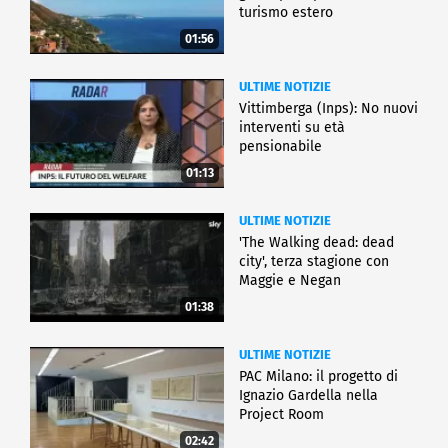
turismo estero
01:56
ULTIME NOTIZIE
Vittimberga (Inps): No nuovi
interventi su età
pensionabile
01:13
ULTIME NOTIZIE
'The Walking dead: dead
city', terza stagione con
Maggie e Negan
01:38
ULTIME NOTIZIE
PAC Milano: il progetto di
Ignazio Gardella nella
Project Room
02:42