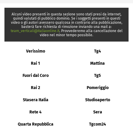
Alcuni video presenti in questa sezione sono stati presi da internet,
quindi valutati di pubblico dominio. Se i soggetti presenti in questi
video o gli autori avessero qualcosa in contrario alla pubblicazione,
basterà fare richiesta di rimozione inviando una mail a:
team_verticali@italiaonline.it
. Provvederemo alla cancellazione del
video nel minor tempo possibile.
Verissimo
Tg4
Rai 1
Mattina
Fuori dal Coro
Tg5
Rai 2
Pomeriggio
Stasera Italia
Studioaperto
Rete 4
Sera
Quarta Repubblica
Tgcom24