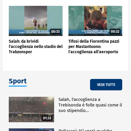
00:33
00:32
Salah: da brividi
Tifosi della Fiorentina pazzi
l'accoglienza nello stadio del
per Mastantuono:
Trabzonspor
l'accoglienza all'aeroporto
Sport
VEDI TUTTI
Salah, l'accoglienza a
Trebisonda è folle quasi come il
suo stipendio…
01:33
Pellacani: "Ci vorrà qualche