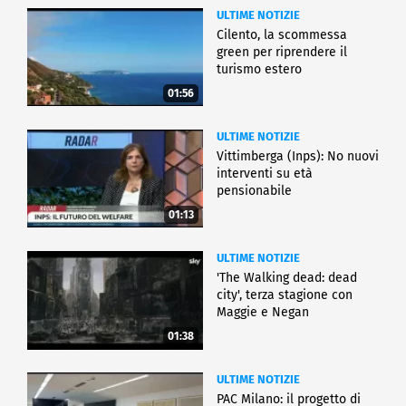
ULTIME NOTIZIE
Cilento, la scommessa
green per riprendere il
turismo estero
01:56
ULTIME NOTIZIE
Vittimberga (Inps): No nuovi
interventi su età
pensionabile
01:13
ULTIME NOTIZIE
'The Walking dead: dead
city', terza stagione con
Maggie e Negan
01:38
ULTIME NOTIZIE
PAC Milano: il progetto di