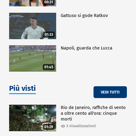
00:31
Gattuso si gode Ratkov
01:33
Napoli, guarda che Lucca
01:45
Più visti
VEDI TUTTI
Rio de Janeiro, raffiche di vento
a oltre cento all'ora: cinque
morti
3 visualizzazioni
01:29