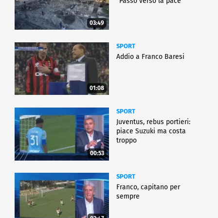
"Passo verso la pace"
03:49
SPORT
Addio a Franco Baresi
01:08
SPORT
Juventus, rebus portieri:
piace Suzuki ma costa
troppo
00:53
SPORT
Franco, capitano per
sempre