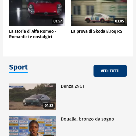
01:57
03:05
La storia di Alfa Romeo -
La prova di Skoda Elroq RS
Romantici e nostalgici
Sport
VEDI TUTTI
Denza Z9GT
01:32
Doualla, bronzo da sogno