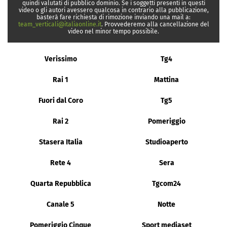
quindi valutati di pubblico dominio. Se i soggetti presenti in questi
video o gli autori avessero qualcosa in contrario alla pubblicazione,
basterà fare richiesta di rimozione inviando una mail a:
team_verticali@italiaonline.it
. Provvederemo alla cancellazione del
video nel minor tempo possibile.
Verissimo
Tg4
Rai 1
Mattina
Fuori dal Coro
Tg5
Rai 2
Pomeriggio
Stasera Italia
Studioaperto
Rete 4
Sera
Quarta Repubblica
Tgcom24
Canale 5
Notte
Pomeriggio Cinque
Sport mediaset