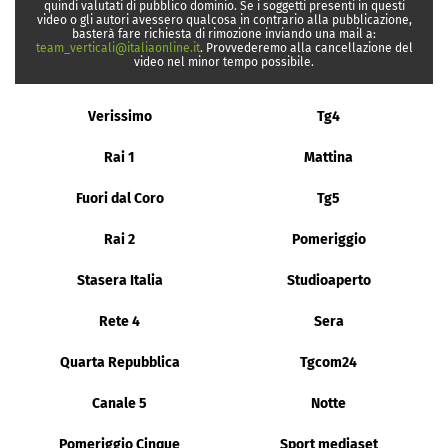
quindi valutati di pubblico dominio. Se i soggetti presenti in questi
video o gli autori avessero qualcosa in contrario alla pubblicazione,
basterà fare richiesta di rimozione inviando una mail a:
team_verticali@italiaonline.it
. Provvederemo alla cancellazione del
video nel minor tempo possibile.
Verissimo
Tg4
Rai 1
Mattina
Fuori dal Coro
Tg5
Rai 2
Pomeriggio
Stasera Italia
Studioaperto
Rete 4
Sera
Quarta Repubblica
Tgcom24
Canale 5
Notte
Pomeriggio Cinque
Sport mediaset