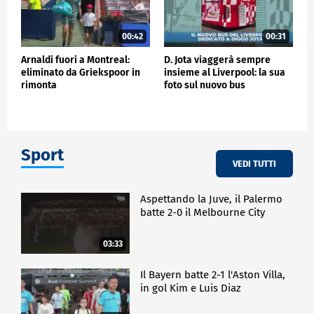
00:42
00:31
Arnaldi fuori a Montreal:
D. Jota viaggerà sempre
eliminato da Griekspoor in
insieme al Liverpool: la sua
rimonta
foto sul nuovo bus
Sport
VEDI TUTTI
Aspettando la Juve, il Palermo
batte 2-0 il Melbourne City
03:33
Il Bayern batte 2-1 l'Aston Villa,
in gol Kim e Luis Diaz