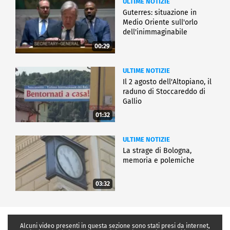
ULTIME NOTIZIE
Guterres: situazione in
Medio Oriente sull'orlo
dell'inimmaginabile
00:29
ULTIME NOTIZIE
Il 2 agosto dell'Altopiano, il
raduno di Stoccareddo di
Gallio
01:32
ULTIME NOTIZIE
La strage di Bologna,
memoria e polemiche
03:32
Alcuni video presenti in questa sezione sono stati presi da internet,