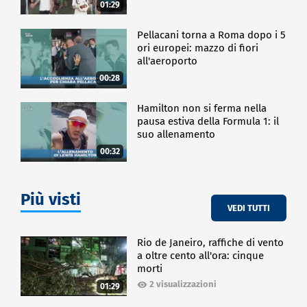
01:29
Pellacani torna a Roma dopo i 5
ori europei: mazzo di fiori
all'aeroporto
00:28
Hamilton non si ferma nella
pausa estiva della Formula 1: il
suo allenamento
00:32
Più visti
VEDI TUTTI
Rio de Janeiro, raffiche di vento
a oltre cento all'ora: cinque
morti
2 visualizzazioni
01:29