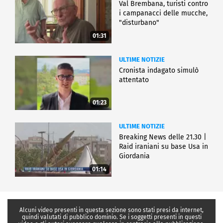
Val Brembana, turisti contro
i campanacci delle mucche,
"disturbano"
01:31
ULTIME NOTIZIE
Cronista indagato simulò
attentato
01:23
ULTIME NOTIZIE
Breaking News delle 21.30 |
Raid iraniani su base Usa in
Giordania
01:14
Alcuni video presenti in questa sezione sono stati presi da internet,
quindi valutati di pubblico dominio. Se i soggetti presenti in questi