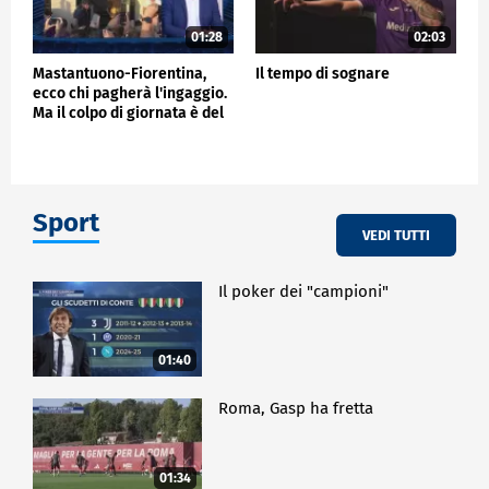
01:28
02:03
Mastantuono-Fiorentina,
Il tempo di sognare
ecco chi pagherà l'ingaggio.
Ma il colpo di giornata è del
Frosinone"
Sport
VEDI TUTTI
Il poker dei "campioni"
01:40
Roma, Gasp ha fretta
01:34