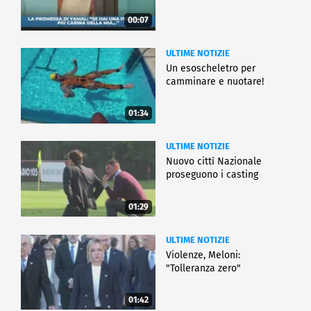
00:07
ULTIME NOTIZIE
Un esoscheletro per
camminare e nuotare!
01:34
ULTIME NOTIZIE
Nuovo cittì Nazionale
proseguono i casting
01:29
ULTIME NOTIZIE
Violenze, Meloni:
"Tolleranza zero"
01:42