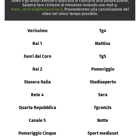
video o gli autori avessero qualcosa in contrario alla pubblicazione,
basterà fare richiesta di rimozione inviando una mail a:
team_verticali@italiaonline.it
. Provvederemo alla cancellazione del
video nel minor tempo possibile.
Verissimo
Tg4
Rai 1
Mattina
Fuori dal Coro
Tg5
Rai 2
Pomeriggio
Stasera Italia
Studioaperto
Rete 4
Sera
Quarta Repubblica
Tgcom24
Canale 5
Notte
Pomeriggio Cinque
Sport mediaset