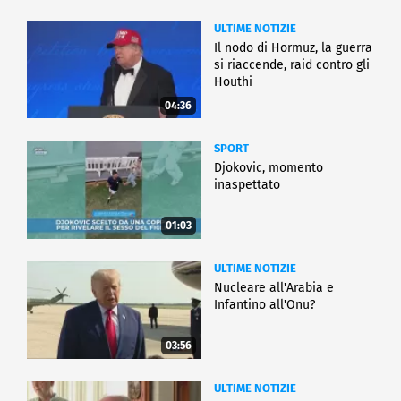
ULTIME NOTIZIE
Il nodo di Hormuz, la guerra
si riaccende, raid contro gli
Houthi
04:36
SPORT
Djokovic, momento
inaspettato
01:03
ULTIME NOTIZIE
Nucleare all'Arabia e
Infantino all'Onu?
03:56
ULTIME NOTIZIE