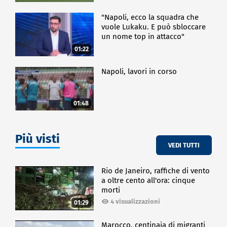
"Napoli, ecco la squadra che
vuole Lukaku. E può sbloccare
un nome top in attacco"
01:22
Napoli, lavori in corso
01:48
Più visti
VEDI TUTTI
Rio de Janeiro, raffiche di vento
a oltre cento all'ora: cinque
morti
4 visualizzazioni
01:29
Marocco, centinaia di migranti