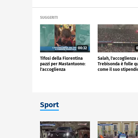
SUGGERITI
00:32
0
Tifosi della Fiorentina
Salah, l'accoglienza 
pazzi per Mastantuono:
Trebisonda è folle q
l'accoglienza
come il suo stipend
all'aeroporto
Sport