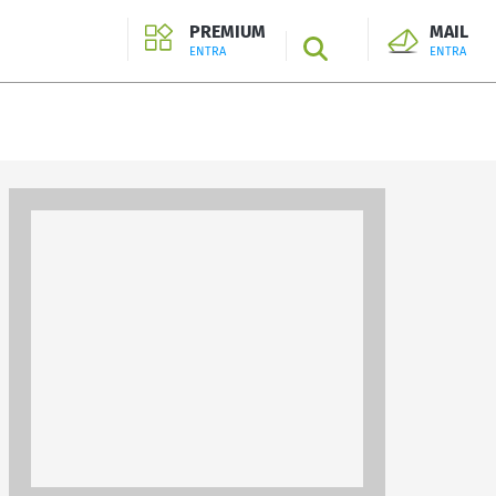
PREMIUM
MAIL
SEARCH
ENTRA
ENTRA
ENTRA