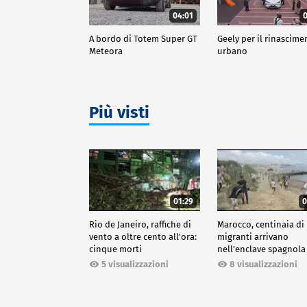
04:01
0
A bordo di Totem Super GT
Geely per il rinascime
Meteora
urbano
Più visti
01:29
0
Rio de Janeiro, raffiche di
Marocco, centinaia di
vento a oltre cento all'ora:
migranti arrivano
cinque morti
nell'enclave spagnola
Ceuta
5 visualizzazioni
8 visualizzazioni