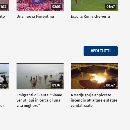
1:32
02:03
01:47
nto
Una nuova Fiorentina
Ecco la Roma che verrà
VEDI TUTTI
1:03
01:07
00:47
I migranti di Ceuta: "Siamo
A Medjugorje appiccato
venuti qui in cerca di una
incendio all'altare e statue
 di
vita migliore"
vandalizzate