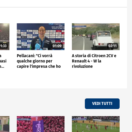
1:33
01:09
02:11
a
Pellacani: "Ci vorrà
A storia di Citroen 2CV e
uasi
qualche giorno per
Renault 4 - W la
io…
capire l'impresa che ho
rivoluzione
fatto"
VEDI TUTTI