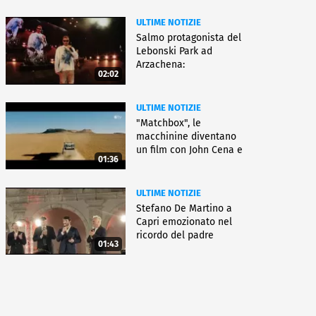
ULTIME NOTIZIE
Salmo protagonista del
Lebonski Park ad
Arzachena:
02:02
"Un'emozione"
ULTIME NOTIZIE
"Matchbox", le
macchinine diventano
un film con John Cena e
01:36
Jessica Biel
ULTIME NOTIZIE
Stefano De Martino a
Capri emozionato nel
ricordo del padre
01:43