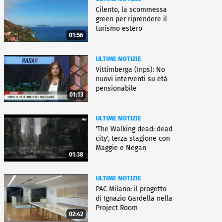
Cilento, la scommessa
green per riprendere il
turismo estero
01:56
ULTIME NOTIZIE
Vittimberga (Inps): No
nuovi interventi su età
pensionabile
01:13
ULTIME NOTIZIE
'The Walking dead: dead
city', terza stagione con
Maggie e Negan
01:38
ULTIME NOTIZIE
PAC Milano: il progetto
di Ignazio Gardella nella
Project Room
02:42