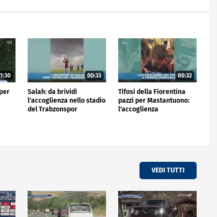
1:30
00:33
00:32
 per
Salah: da brividi
Tifosi della Fiorentina
l'accoglienza nello stadio
pazzi per Mastantuono:
del Trabzonspor
l'accoglienza
all'aeroporto
VEDI TUTTI