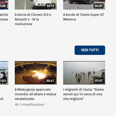
1:09
02:11
04:01
ualche
A storia di Citroen 2CV e
A bordo di Totem Super GT
mpresa
Renault 4 - W la
Meteora
rivoluzione
VEDI TUTTI
1:03
00:47
01:07
A Medjugorje appiccato
I migranti di Ceuta: "Siamo
incendio all'altare e statue
venuti qui in cerca di una
 di
vandalizzate
vita migliore"
1 visualizzazioni