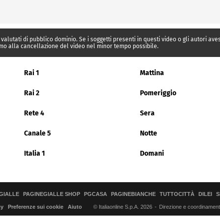
 valutati di pubblico dominio. Se i soggetti presenti in questi video o gli autori av
mo alla cancellazione del video nel minor tempo possibile.
Rai 1
Mattina
Rai 2
Pomeriggio
Rete 4
Sera
Canale 5
Notte
Italia 1
Domani
GIALLE
PAGINEGIALLE SHOP
PGCASA
PAGINEBIANCHE
TUTTOCITTÀ
DILEI
S
© Italiaonline S.p.A. 2026
Direzione e coordinamento 
cy
Preferenze sui cookie
Aiuto