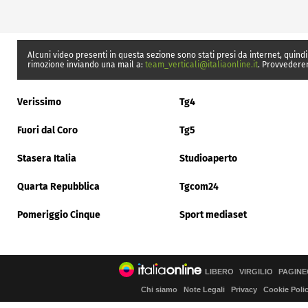
Alcuni video presenti in questa sezione sono stati presi da internet, quindi
rimozione inviando una mail a:
team_verticali@italiaonline.it
. Provvedere
Verissimo
Tg4
Fuori dal Coro
Tg5
Stasera Italia
Studioaperto
Quarta Repubblica
Tgcom24
Pomeriggio Cinque
Sport mediaset
LIBERO
VIRGILIO
PAGINE
Chi siamo
Note Legali
Privacy
Cookie Poli