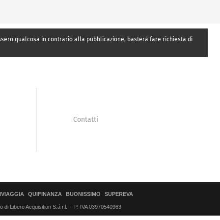
essero qualcosa in contrario alla pubblicazione, basterà fare richiesta di
Contatti
IVIAGGIA
QUIFINANZA
BUONISSIMO
SUPEREVA
di Libero Acquisition S.á r.l.
P. IVA 03970540963