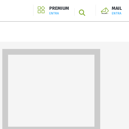
PREMIUM
MAIL
SEARCH
ENTRA
ENTRA
ENTRA