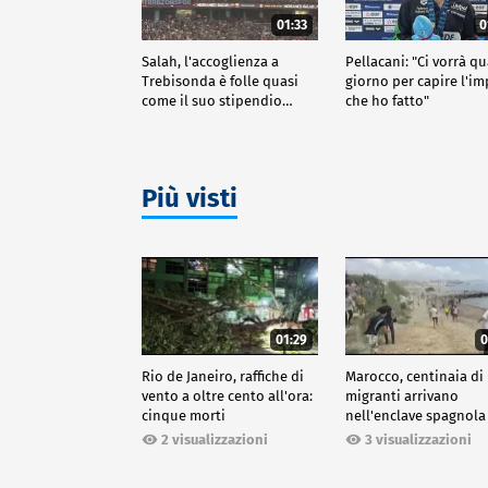
01:33
0
Salah, l'accoglienza a
Pellacani: "Ci vorrà q
Trebisonda è folle quasi
giorno per capire l'i
come il suo stipendio…
che ho fatto"
Più visti
01:29
0
Rio de Janeiro, raffiche di
Marocco, centinaia di
vento a oltre cento all'ora:
migranti arrivano
cinque morti
nell'enclave spagnola
Ceuta
2 visualizzazioni
3 visualizzazioni