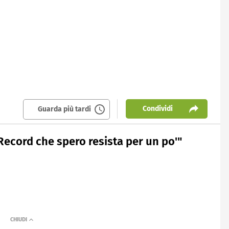
Condividi
Guarda più tardi
ecord che spero resista per un po'"