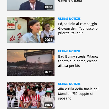
Gallerie d'Italia
01:18
ULTIME NOTIZIE
Pd, Schlein al campeggio
Giovani dem: "conoscono
priorità italiani"
00:58
ULTIME NOTIZIE
Bad Bunny strega Milano:
trionfo alla prima, cresce
attesa per bis
02:25
ULTIME NOTIZIE
Alla vigilia della finale dei
Mondiali 750 coppie si
sposano
01:01