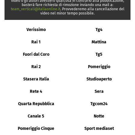
video o gli autori avessero qualcosa in contrario alla pubblicazione,
basterà fare richiesta di rimozione inviando una mail a:
team_verticali@italiaonline.it
. Provvederemo alla cancellazione del
video nel minor tempo possibile.
Verissimo
Tg4
Rai 1
Mattina
Fuori dal Coro
Tg5
Rai 2
Pomeriggio
Stasera Italia
Studioaperto
Rete 4
Sera
Quarta Repubblica
Tgcom24
Canale 5
Notte
Pomeriggio Cinque
Sport mediaset