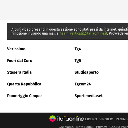
Alcuni video presenti in questa sezione sono stati presi da internet, quindi
rimozione inviando una mail a:
team_verticali@italiaonline.it
. Provvedere
Verissimo
Tg4
Fuori dal Coro
Tg5
Stasera Italia
Studioaperto
Quarta Repubblica
Tgcom24
Pomeriggio Cinque
Sport mediaset
LIBERO
VIRGILIO
PAGINE
Chi siamo
Note Legali
Privacy
Cookie Poli