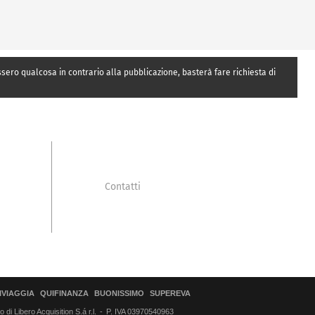
essero qualcosa in contrario alla pubblicazione, basterà fare richiesta di
Contatti
IVIAGGIA
QUIFINANZA
BUONISSIMO
SUPEREVA
di Libero Acquisition S.á r.l.
P. IVA 03970540963