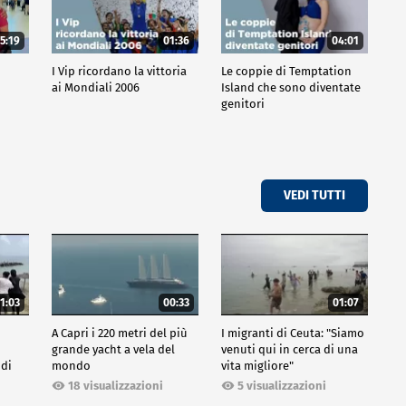
5:19
01:36
04:01
o
I Vip ricordano la vittoria
Le coppie di Temptation
ai Mondiali 2006
Island che sono diventate
genitori
VEDI TUTTI
1:03
00:33
01:07
A Capri i 220 metri del più
I migranti di Ceuta: "Siamo
grande yacht a vela del
venuti qui in cerca di una
 di
mondo
vita migliore"
18 visualizzazioni
5 visualizzazioni