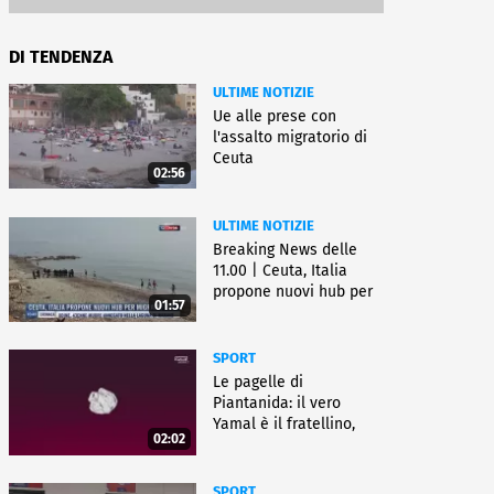
DI TENDENZA
ULTIME NOTIZIE
Ue alle prese con
l'assalto migratorio di
Ceuta
02:56
ULTIME NOTIZIE
Breaking News delle
11.00 | Ceuta, Italia
propone nuovi hub per
01:57
migranti
SPORT
Le pagelle di
Piantanida: il vero
Yamal è il fratellino,
02:02
Paredes cambia sport
SPORT