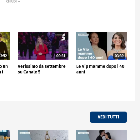
3:52
00:31
03:39
no un
Verissimo da settembre
Le Vip mamme dopo i 40
 i
su Canale 5
anni
VEDI TUTTI