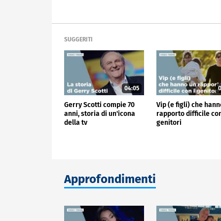
SUGGERITI
04:05
0
Gerry Scotti compie 70
Vip (e figli) che han
anni, storia di un'icona
rapporto difficile con
della tv
genitori
Approfondimenti