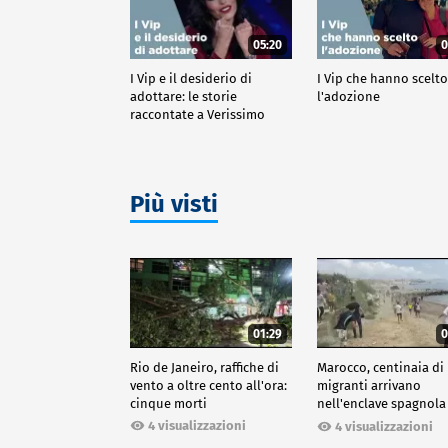
05:20
0
I Vip e il desiderio di
I Vip che hanno scelt
adottare: le storie
l'adozione
raccontate a Verissimo
Più visti
01:29
0
Rio de Janeiro, raffiche di
Marocco, centinaia di
vento a oltre cento all'ora:
migranti arrivano
cinque morti
nell'enclave spagnola
Ceuta
4 visualizzazioni
4 visualizzazioni