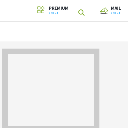
PREMIUM
MAIL
SEARCH
ENTRA
ENTRA
ENTRA