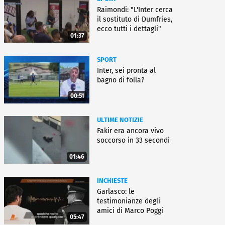
Raimondi: "L'Inter cerca
il sostituto di Dumfries,
ecco tutti i dettagli"
01:37
SPORT
Inter, sei pronta al
bagno di folla?
00:51
ULTIME NOTIZIE
Fakir era ancora vivo
soccorso in 33 secondi
01:46
INCHIESTE
Garlasco: le
testimonianze degli
amici di Marco Poggi
05:47