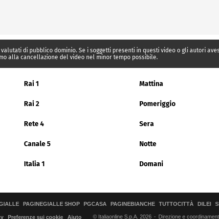
 valutati di pubblico dominio. Se i soggetti presenti in questi video o gli autori av
mo alla cancellazione del video nel minor tempo possibile.
Rai 1
Mattina
Rai 2
Pomeriggio
Rete 4
Sera
Canale 5
Notte
Italia 1
Domani
GIALLE
PAGINEGIALLE SHOP
PGCASA
PAGINEBIANCHE
TUTTOCITTÀ
DILEI
S
© Italiaonline S.p.A. 2026
Direzione e coordinamento 
cy
Preferenze sui cookie
Aiuto