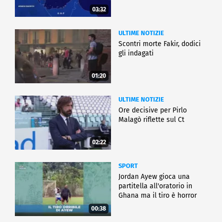
03:32
ULTIME NOTIZIE
Scontri morte Fakir, dodici
gli indagati
01:20
ULTIME NOTIZIE
Ore decisive per Pirlo
Malagò riflette sul Ct
02:22
SPORT
Jordan Ayew gioca una
partitella all'oratorio in
Ghana ma il tiro è horror
00:38