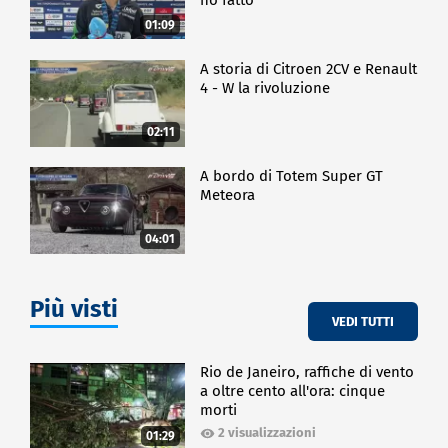
01:09
A storia di Citroen 2CV e Renault
4 - W la rivoluzione
02:11
A bordo di Totem Super GT
Meteora
04:01
Più visti
VEDI TUTTI
Rio de Janeiro, raffiche di vento
a oltre cento all'ora: cinque
morti
2 visualizzazioni
01:29