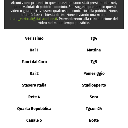
Alcuni video presenti in questa sezione sono stati presi da internet,
quindi valutati di pubblico dominio. Se i soggetti presenti in questi
video o gli autori avessero qualcosa in contrario alla pubblicazione,
basterà fare richiesta di rimozione inviando una mail a:
team_verticali@italiaonline.it
. Provvederemo alla cancellazione del
video nel minor tempo possibile.
Verissimo
Tg4
Rai 1
Mattina
Fuori dal Coro
Tg5
Rai 2
Pomeriggio
Stasera Italia
Studioaperto
Rete 4
Sera
Quarta Repubblica
Tgcom24
Canale 5
Notte