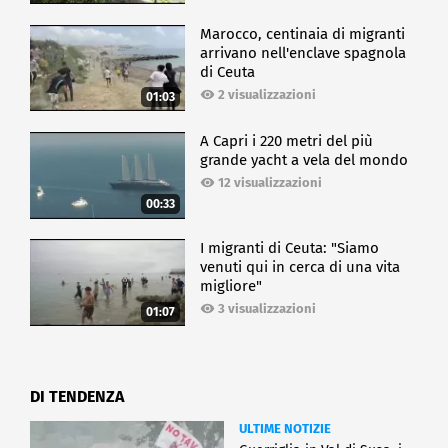
coloro che non rispondono ad altre terapie." ha
concluso Mario Coccioli, Presidente Associazione
Marocco, centinaia di migranti
Nazionale Dermatite Atopica (ANDeA) .
arrivano nell'enclave spagnola
di Ceuta
L'arrivo di Nemolizumab risponde a un bisogno
2 visualizzazioni
clinico ancora insoddisfatto, offrendo un nuovo
01:03
approccio per il controllo dei segni e dei sintomi
delle due malattie.
A Capri i 220 metri del più
grande yacht a vela del mondo
12 visualizzazioni
CRONACA
00:33
I migranti di Ceuta: "Siamo
venuti qui in cerca di una vita
migliore"
3 visualizzazioni
01:07
DI TENDENZA
ULTIME NOTIZIE