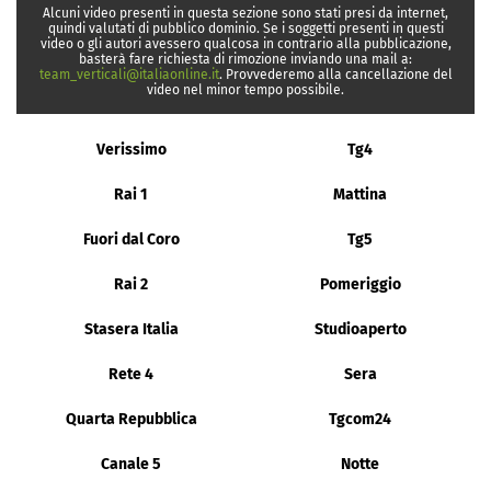
Alcuni video presenti in questa sezione sono stati presi da internet,
quindi valutati di pubblico dominio. Se i soggetti presenti in questi
video o gli autori avessero qualcosa in contrario alla pubblicazione,
basterà fare richiesta di rimozione inviando una mail a:
team_verticali@italiaonline.it
. Provvederemo alla cancellazione del
video nel minor tempo possibile.
Verissimo
Tg4
Rai 1
Mattina
Fuori dal Coro
Tg5
Rai 2
Pomeriggio
Stasera Italia
Studioaperto
Rete 4
Sera
Quarta Repubblica
Tgcom24
Canale 5
Notte