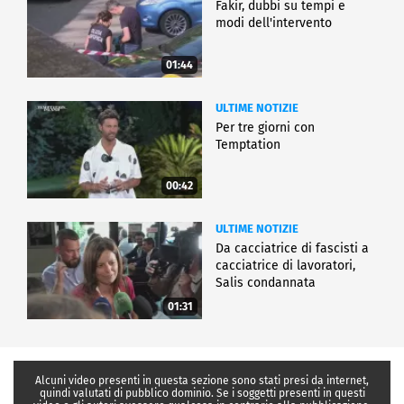
Fakir, dubbi su tempi e
modi dell'intervento
01:44
ULTIME NOTIZIE
Per tre giorni con
Temptation
00:42
ULTIME NOTIZIE
Da cacciatrice di fascisti a
cacciatrice di lavoratori,
Salis condannata
01:31
Alcuni video presenti in questa sezione sono stati presi da internet,
quindi valutati di pubblico dominio. Se i soggetti presenti in questi