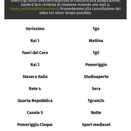
video o gli autori avessero qualcosa in contrario alla pubblicazione,
basterà fare richiesta di rimozione inviando una mail a:
team_verticali@italiaonline.it
. Provvederemo alla cancellazione del
video nel minor tempo possibile.
Verissimo
Tg4
Rai 1
Mattina
Fuori dal Coro
Tg5
Rai 2
Pomeriggio
Stasera Italia
Studioaperto
Rete 4
Sera
Quarta Repubblica
Tgcom24
Canale 5
Notte
Pomeriggio Cinque
Sport mediaset