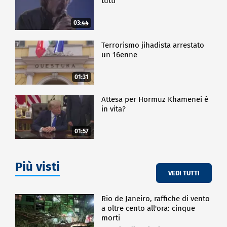
tutti
03:44
Terrorismo jihadista arrestato
un 16enne
01:31
Attesa per Hormuz Khamenei è
in vita?
01:57
Più visti
VEDI TUTTI
Rio de Janeiro, raffiche di vento
a oltre cento all'ora: cinque
morti