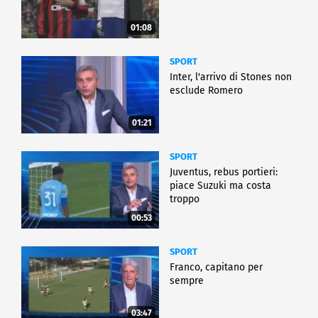
01:08
SPORT
Inter, l'arrivo di Stones non
esclude Romero
01:21
SPORT
Juventus, rebus portieri:
piace Suzuki ma costa
troppo
00:53
SPORT
Franco, capitano per
sempre
03:47