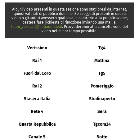
Alcuni video presenti in questa sezione sono stati presi da internet,
quindi valutati di pubblico dominio. Se i soggetti presenti in questi
video o gli autori avessero qualcosa in contrario alla pubblicazione,
basterà fare richiesta di rimozione inviando una mail a:
team_verticali@italiaonline.it
. Provvederemo alla cancellazione del
video nel minor tempo possibile.
Verissimo
Tg4
Rai 1
Mattina
Fuori dal Coro
Tg5
Rai 2
Pomeriggio
Stasera Italia
Studioaperto
Rete 4
Sera
Quarta Repubblica
Tgcom24
Canale 5
Notte