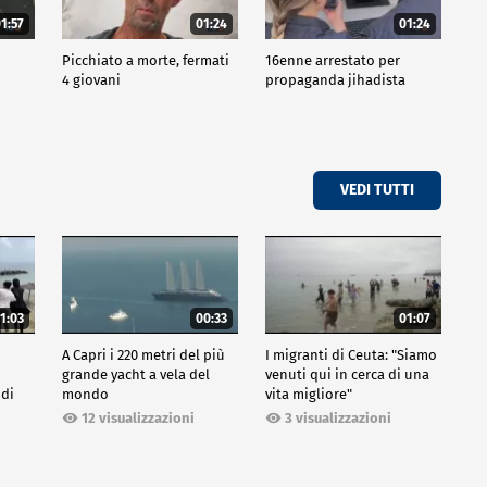
1:57
01:24
01:24
Picchiato a morte, fermati
16enne arrestato per
4 giovani
propaganda jihadista
VEDI TUTTI
1:03
00:33
01:07
A Capri i 220 metri del più
I migranti di Ceuta: "Siamo
grande yacht a vela del
venuti qui in cerca di una
 di
mondo
vita migliore"
12 visualizzazioni
3 visualizzazioni