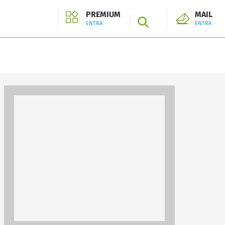
PREMIUM
MAIL
SEARCH
ENTRA
ENTRA
ENTRA