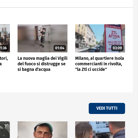
1:36
01:04
03:09
tori,
La nuova maglia dei Vigili
Milano, al quartiere Isola
a
del fuoco si distrugge se
commercianti in rivolta,
si bagna d'acqua
"la Ztl ci uccide"
VEDI TUTTI