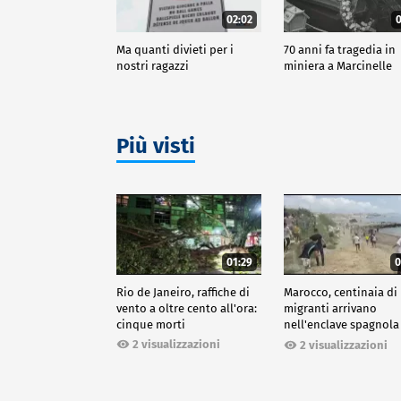
02:02
0
Ma quanti divieti per i
70 anni fa tragedia in
nostri ragazzi
miniera a Marcinelle
Più visti
01:29
0
Rio de Janeiro, raffiche di
Marocco, centinaia di
vento a oltre cento all'ora:
migranti arrivano
cinque morti
nell'enclave spagnola
Ceuta
2 visualizzazioni
2 visualizzazioni