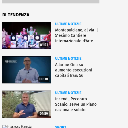
DI TENDENZA
ULTIME NOTIZIE
Montepulciano, al via il
51esimo Cantiere
Internazionale d'Arte
01:21
ULTIME NOTIZIE
Allarme Onu su
aumento esecuzioni
capitali Iran: 56
00:38
uccisioni da marzo
ULTIME NOTIZIE
Incendi, Pecoraro
Scanio: serve un Piano
nazionale subito
01:59
operativo
SPORT