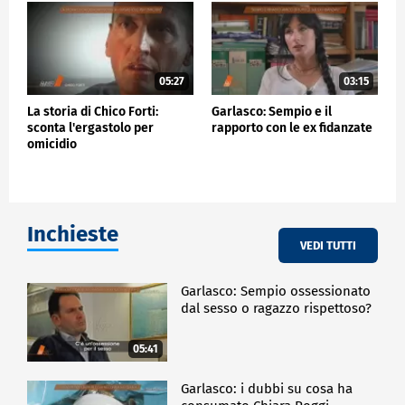
05:27
03:15
La storia di Chico Forti:
Garlasco: Sempio e il
sconta l'ergastolo per
rapporto con le ex fidanzate
omicidio
Inchieste
VEDI TUTTI
Garlasco: Sempio ossessionato
dal sesso o ragazzo rispettoso?
05:41
Garlasco: i dubbi su cosa ha