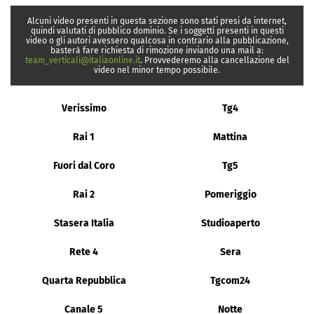
Alcuni video presenti in questa sezione sono stati presi da internet,
quindi valutati di pubblico dominio. Se i soggetti presenti in questi
video o gli autori avessero qualcosa in contrario alla pubblicazione,
basterà fare richiesta di rimozione inviando una mail a:
team_verticali@italiaonline.it
. Provvederemo alla cancellazione del
video nel minor tempo possibile.
Verissimo
Tg4
Rai 1
Mattina
Fuori dal Coro
Tg5
Rai 2
Pomeriggio
Stasera Italia
Studioaperto
Rete 4
Sera
Quarta Repubblica
Tgcom24
Canale 5
Notte