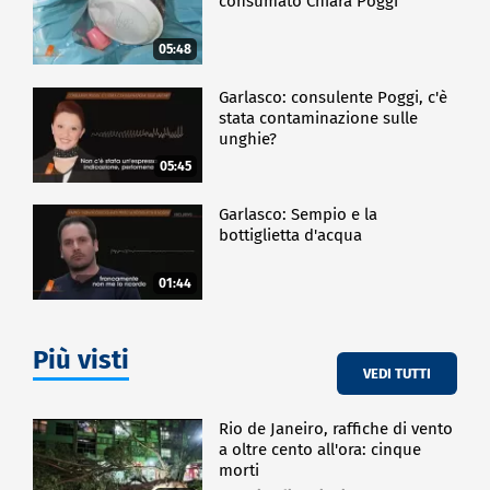
consumato Chiara Poggi
05:48
Garlasco: consulente Poggi, c'è
stata contaminazione sulle
unghie?
05:45
Garlasco: Sempio e la
bottiglietta d'acqua
01:44
Più visti
VEDI TUTTI
Rio de Janeiro, raffiche di vento
a oltre cento all'ora: cinque
morti