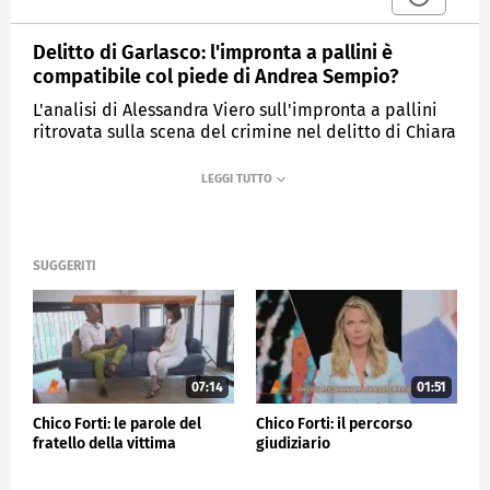
Delitto di Garlasco: l'impronta a pallini è
compatibile col piede di Andrea Sempio?
L'analisi di Alessandra Viero sull'impronta a pallini
ritrovata sulla scena del crimine nel delitto di Chiara
Poggi.
MEDIASET
QUARTO GRADO
SUGGERITI
07:14
01:51
Chico Forti: le parole del
Chico Forti: il percorso
fratello della vittima
giudiziario