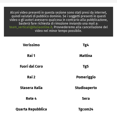
Alcuni video presenti in questa sezione sono stati presi da internet,
quindi valutati di pubblico dominio. Se i soggetti presenti in questi
video o gli autori avessero qualcosa in contrario alla pubblicazione,
basterà fare richiesta di rimozione inviando una mail a:
team_verticali@italiaonline.it
. Provvederemo alla cancellazione del
video nel minor tempo possibile.
Verissimo
Tg4
Rai 1
Mattina
Fuori dal Coro
Tg5
Rai 2
Pomeriggio
Stasera Italia
Studioaperto
Rete 4
Sera
Quarta Repubblica
Tgcom24