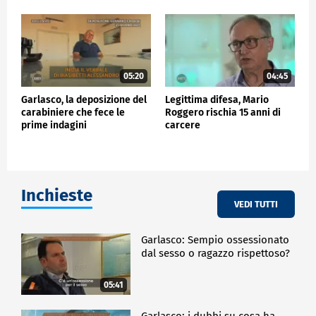
05:20
04:45
Garlasco, la deposizione del
Legittima difesa, Mario
carabiniere che fece le
Roggero rischia 15 anni di
prime indagini
carcere
Inchieste
VEDI TUTTI
Garlasco: Sempio ossessionato
dal sesso o ragazzo rispettoso?
05:41
Garlasco: i dubbi su cosa ha