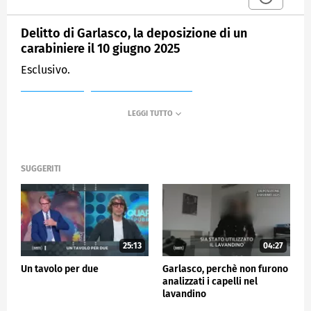
Delitto di Garlasco, la deposizione di un
carabiniere il 10 giugno 2025
Esclusivo.
MEDIASET
QUARTA REPUBBLICA
SUGGERITI
25:13
04:27
Un tavolo per due
Garlasco, perchè non furono
analizzati i capelli nel
lavandino