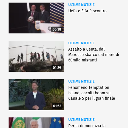
ULTIME NOTIZIE
Uefa e Fifa è scontro
00:38
ULTIME NOTIZIE
Assalto a Ceuta, dal
Marocco sbarco dal mare di
60mila migranti
01:29
ULTIME NOTIZIE
Fenomeno Temptation
Island, ascolti boom su
Canale 5 per il gran finale
01:52
ULTIME NOTIZIE
Per la democrazia la