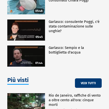
consumato Chiara Poggi
05:48
Garlasco: consulente Poggi, c'è
stata contaminazione sulle
unghie?
05:45
Garlasco: Sempio e la
bottiglietta d'acqua
01:44
Più visti
VEDI TUTTI
Rio de Janeiro, raffiche di vento
a oltre cento all'ora: cinque
morti