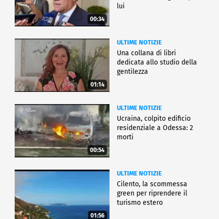
lui
00:34
ULTIME NOTIZIE
Una collana di libri
dedicata allo studio della
gentilezza
01:14
ULTIME NOTIZIE
Ucraina, colpito edificio
residenziale a Odessa: 2
morti
00:54
ULTIME NOTIZIE
Cilento, la scommessa
green per riprendere il
turismo estero
01:56