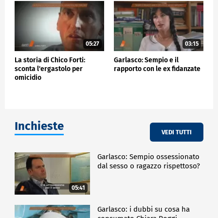
05:27
03:15
La storia di Chico Forti:
Garlasco: Sempio e il
sconta l'ergastolo per
rapporto con le ex fidanzate
omicidio
Inchieste
VEDI TUTTI
Garlasco: Sempio ossessionato
dal sesso o ragazzo rispettoso?
05:41
Garlasco: i dubbi su cosa ha