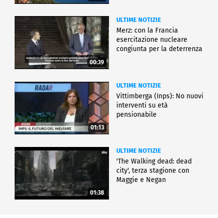
ULTIME NOTIZIE
Merz: con la Francia
esercitazione nucleare
congiunta per la deterrenza
00:39
ULTIME NOTIZIE
Vittimberga (Inps): No nuovi
interventi su età
pensionabile
01:13
ULTIME NOTIZIE
'The Walking dead: dead
city', terza stagione con
Maggie e Negan
01:38