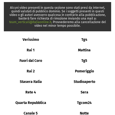
Alcuni video presenti in questa sezione sono stati presi da internet,
quindi valutati di pubblico dominio. Se i soggetti presenti in questi
video o gli autori avessero qualcosa in contrario alla pubblicazione,
basterà fare richiesta di rimozione inviando una mail a:
team_verticali@italiaonline.it
. Provvederemo alla cancellazione del
video nel minor tempo possibile.
Verissimo
Tg4
Rai 1
Mattina
Fuori dal Coro
Tg5
Rai 2
Pomeriggio
Stasera Italia
Studioaperto
Rete 4
Sera
Quarta Repubblica
Tgcom24
Canale 5
Notte