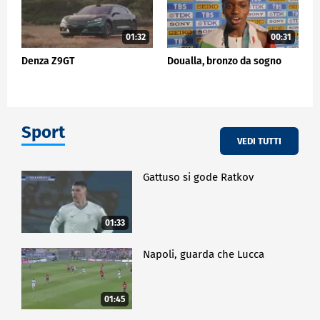
01:32
00:31
Denza Z9GT
Doualla, bronzo da sogno
Sport
VEDI TUTTI
Gattuso si gode Ratkov
01:33
Napoli, guarda che Lucca
01:45