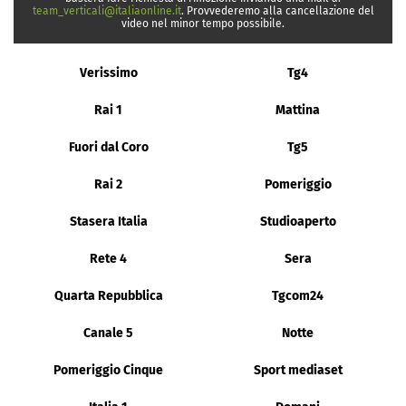
team_verticali@italiaonline.it
. Provvederemo alla cancellazione del
video nel minor tempo possibile.
Verissimo
Tg4
Rai 1
Mattina
Fuori dal Coro
Tg5
Rai 2
Pomeriggio
Stasera Italia
Studioaperto
Rete 4
Sera
Quarta Repubblica
Tgcom24
Canale 5
Notte
Pomeriggio Cinque
Sport mediaset