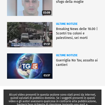
sfogo della moglie
03:09
ULTIME NOTIZIE
Breaking News delle 18.00 |
Scontri tra coloni e
palestinesi, sei morti
01:57
ULTIME NOTIZIE
Guerriglia No Tav, assalto ai
cantieri
03:57
Alcuni video presenti in questa sezione sono stati presi da internet,
quindi valutati di pubblico dominio. Se i soggetti presenti in questi
video o gli autori avessero qualcosa in contrario alla pubblicazione,
basterà fare richiesta di rimozione inviando una mail a: