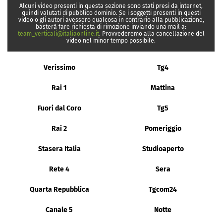
Alcuni video presenti in questa sezione sono stati presi da internet,
quindi valutati di pubblico dominio. Se i soggetti presenti in questi
video o gli autori avessero qualcosa in contrario alla pubblicazione,
basterà fare richiesta di rimozione inviando una mail a:
team_verticali@italiaonline.it
. Provvederemo alla cancellazione del
video nel minor tempo possibile.
Verissimo
Tg4
Rai 1
Mattina
Fuori dal Coro
Tg5
Rai 2
Pomeriggio
Stasera Italia
Studioaperto
Rete 4
Sera
Quarta Repubblica
Tgcom24
Canale 5
Notte