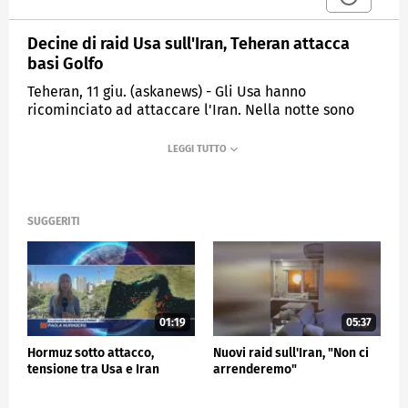
Decine di raid Usa sull'Iran, Teheran attacca
basi Golfo
Teheran, 11 giu. (askanews) - Gli Usa hanno
ricominciato ad attaccare l'Iran. Nella notte sono
stati lanciati decine di Tomahawk che, secondo il
Comando centrale - che ha diffuso queste immagini
degli attacchi - avrebbero colpito "sistemi di
sorveglianza, sistemi di comunicazione e postazioni
di difesa aerea iraniani in tutto il Paese".
SUGGERITI
I media iraniani hanno confermato attacchi su tutto
il territorio, da Teheran a città vicine allo stretto di
Hormuz, come Minab e Sirik.
L'Iran ha risposto con raid su basi americane in
Kuwait, Bahrein e Giordania.
01:19
05:37
Hormuz sotto attacco,
Nuovi raid sull'Iran, "Non ci
ESTERI
tensione tra Usa e Iran
arrenderemo"