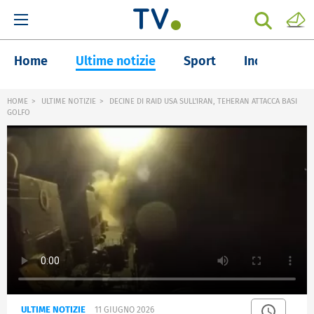
Home
Ultime notizie
Sport
Inchieste
HOME
ULTIME NOTIZIE
DECINE DI RAID USA SULL'IRAN, TEHERAN ATTACCA BASI
GOLFO
ULTIME NOTIZIE
11 GIUGNO 2026