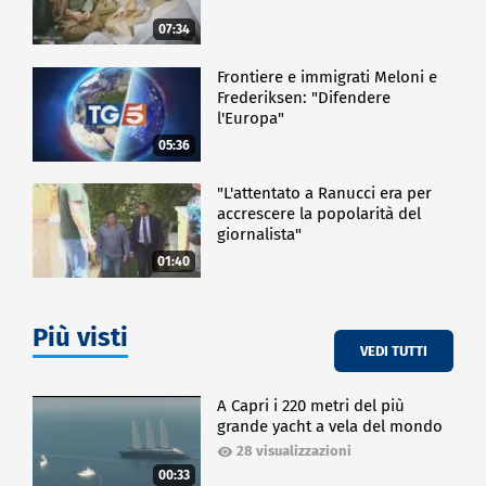
07:34
Frontiere e immigrati Meloni e
Frederiksen: "Difendere
l'Europa"
05:36
"L'attentato a Ranucci era per
accrescere la popolarità del
giornalista"
01:40
Più visti
VEDI TUTTI
A Capri i 220 metri del più
grande yacht a vela del mondo
28 visualizzazioni
00:33