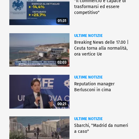
"Il commercio è capace di
trasformarsi ed essere
competitivo"
01:31
ULTIME NOTIZIE
Breaking News delle 17.00 |
Ceuta torna alla normalità,
ora vertice Ue
02:03
ULTIME NOTIZIE
Reputation manager
Berlusconi in cima
00:21
ULTIME NOTIZIE
Sbarchi, "Madrid da numeri
a caso"