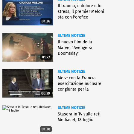
Il trauma, il dolore e lo
stress, il premier Meloni
sta con l'orefice
01:26
ULTIME NOTIZIE
Il nuovo film della
Marvel "Avengers:
Doomsday"
01:27
ULTIME NOTIZIE
Merz: con la Francia
esercitazione nucleare
congiunta per la
00:39
deterrenza
ULTIME NOTIZIE
Stasera in Tv sulle reti
Mediaset, 18 luglio
01:38