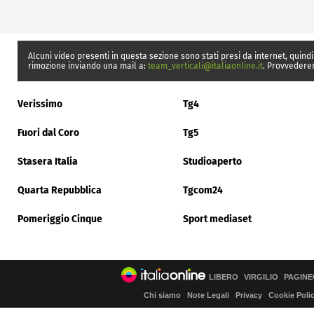
Alcuni video presenti in questa sezione sono stati presi da internet, quindi
rimozione inviando una mail a:
team_verticali@italiaonline.it
. Provvedere
Verissimo
Tg4
Fuori dal Coro
Tg5
Stasera Italia
Studioaperto
Quarta Repubblica
Tgcom24
Pomeriggio Cinque
Sport mediaset
LIBERO
VIRGILIO
PAGINE
Chi siamo
Note Legali
Privacy
Cookie Poli