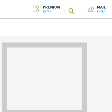
PREMIUM
MAIL
SEARCH
ENTRA
ENTRA
ENTRA