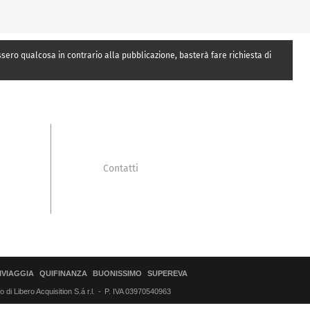
essero qualcosa in contrario alla pubblicazione, basterà fare richiesta di
Contatti
IVIAGGIA
QUIFINANZA
BUONISSIMO
SUPEREVA
di Libero Acquisition S.á r.l.
P. IVA 03970540963