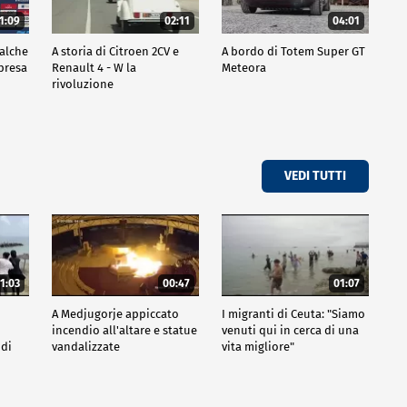
1:09
02:11
04:01
ualche
A storia di Citroen 2CV e
A bordo di Totem Super GT
mpresa
Renault 4 - W la
Meteora
rivoluzione
VEDI TUTTI
1:03
00:47
01:07
A Medjugorje appiccato
I migranti di Ceuta: "Siamo
incendio all'altare e statue
venuti qui in cerca di una
 di
vandalizzate
vita migliore"