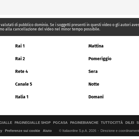
 valutati di pubblico dominio. Se i soggetti presenti in questi video o gli autori av
mo alla cancellazione del video nel minor tempo possibile.
Rai 1
Mattina
Rai 2
Pomeriggio
Rete 4
Sera
Canale 5
Notte
Italia 1
Domani
GIALLE
PAGINEGIALLE SHOP
PGCASA
PAGINEBIANCHE
TUTTOCITTÀ
DILEI
S
© Italiaonline S.p.A. 2026
Direzione e coordinamento 
cy
Preferenze sui cookie
Aiuto