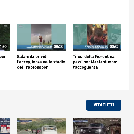
1:30
00:33
00:32
 per
Salah: da brividi
Tifosi della Fiorentina
l'accoglienza nello stadio
pazzi per Mastantuono:
del Trabzonspor
l'accoglienza
all'aeroporto
VEDI TUTTI