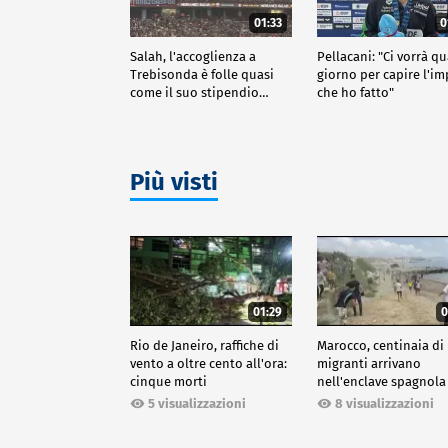
01:33
0
Salah, l'accoglienza a
Pellacani: "Ci vorrà q
Trebisonda è folle quasi
giorno per capire l'i
come il suo stipendio…
che ho fatto"
Più visti
01:29
0
Rio de Janeiro, raffiche di
Marocco, centinaia di
vento a oltre cento all'ora:
migranti arrivano
cinque morti
nell'enclave spagnola
Ceuta
5 visualizzazioni
8 visualizzazioni