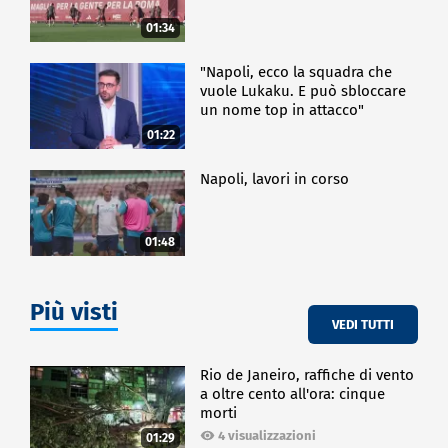
01:34
"Napoli, ecco la squadra che
vuole Lukaku. E può sbloccare
un nome top in attacco"
01:22
Napoli, lavori in corso
01:48
Più visti
VEDI TUTTI
Rio de Janeiro, raffiche di vento
a oltre cento all'ora: cinque
morti
4 visualizzazioni
01:29