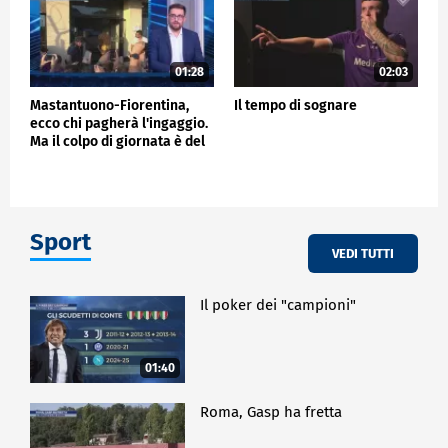
01:28
02:03
Mastantuono-Fiorentina,
Il tempo di sognare
ecco chi pagherà l'ingaggio.
Ma il colpo di giornata è del
Frosinone"
Sport
VEDI TUTTI
Il poker dei "campioni"
01:40
Roma, Gasp ha fretta