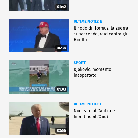
01:42
ULTIME NOTIZIE
Il nodo di Hormuz, la guerra
si riaccende, raid contro gli
Houthi
04:36
SPORT
Djokovic, momento
inaspettato
01:03
ULTIME NOTIZIE
Nucleare all'Arabia e
Infantino all'Onu?
03:56