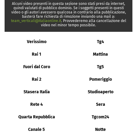
Alcuni video presenti in questa sezione sono stati presi da internet,
quindi valutati di pubblico dominio. Se i soggetti presenti in questi
video o gli autori avessero qualcosa in contrario alla pubblicazione,
basterà fare richiesta di rimozione inviando una mail a:
team_verticali@italiaonline.it
. Provvederemo alla cancellazione del
video nel minor tempo possibile.
Verissimo
Tg4
Rai 1
Mattina
Fuori dal Coro
Tg5
Rai 2
Pomeriggio
Stasera Italia
Studioaperto
Rete 4
Sera
Quarta Repubblica
Tgcom24
Canale 5
Notte