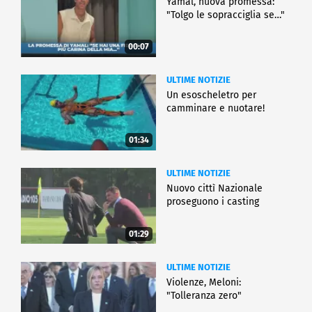
Yamal, nuova promessa:
"Tolgo le sopracciglia se…"
00:07
ULTIME NOTIZIE
Un esoscheletro per
camminare e nuotare!
01:34
ULTIME NOTIZIE
Nuovo cittì Nazionale
proseguono i casting
01:29
ULTIME NOTIZIE
Violenze, Meloni:
"Tolleranza zero"