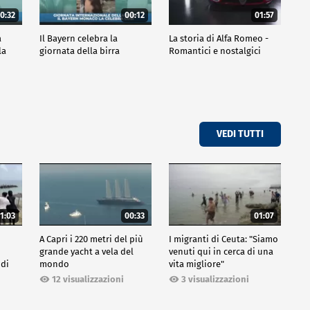
0:32
00:12
01:57
a
Il Bayern celebra la
La storia di Alfa Romeo -
la
giornata della birra
Romantici e nostalgici
VEDI TUTTI
1:03
00:33
01:07
A Capri i 220 metri del più
I migranti di Ceuta: "Siamo
grande yacht a vela del
venuti qui in cerca di una
 di
mondo
vita migliore"
12 visualizzazioni
3 visualizzazioni