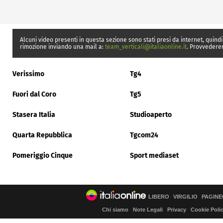
Alcuni video presenti in questa sezione sono stati presi da internet, quindi
rimozione inviando una mail a:
team_verticali@italiaonline.it
. Provvedere
Verissimo
Tg4
Fuori dal Coro
Tg5
Stasera Italia
Studioaperto
Quarta Repubblica
Tgcom24
Pomeriggio Cinque
Sport mediaset
LIBERO
VIRGILIO
PAGINE
Chi siamo
Note Legali
Privacy
Cookie Poli