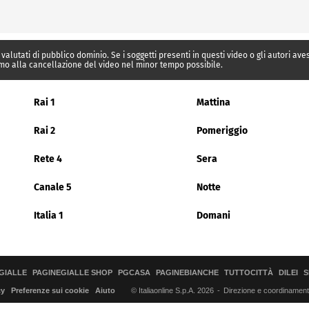
 valutati di pubblico dominio. Se i soggetti presenti in questi video o gli autori av
mo alla cancellazione del video nel minor tempo possibile.
Rai 1
Mattina
Rai 2
Pomeriggio
Rete 4
Sera
Canale 5
Notte
Italia 1
Domani
GIALLE
PAGINEGIALLE SHOP
PGCASA
PAGINEBIANCHE
TUTTOCITTÀ
DILEI
S
© Italiaonline S.p.A. 2026
Direzione e coordinamento 
cy
Preferenze sui cookie
Aiuto