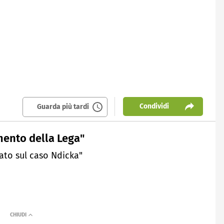
Condividi
Guarda più tardi
mento della Lega"
iato sul caso Ndicka"