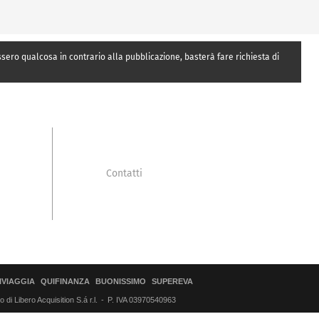
essero qualcosa in contrario alla pubblicazione, basterà fare richiesta di
Contatti
IVIAGGIA
QUIFINANZA
BUONISSIMO
SUPEREVA
di Libero Acquisition S.á r.l.
P. IVA 03970540963