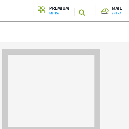
PREMIUM
MAIL
SEARCH
ENTRA
ENTRA
ENTRA