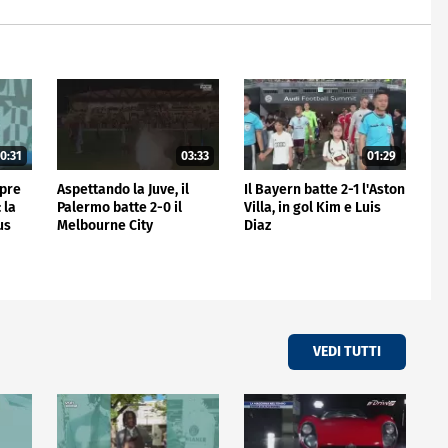
0:31
03:33
01:29
mpre
Aspettando la Juve, il
Il Bayern batte 2-1 l'Aston
 la
Palermo batte 2-0 il
Villa, in gol Kim e Luis
us
Melbourne City
Diaz
VEDI TUTTI