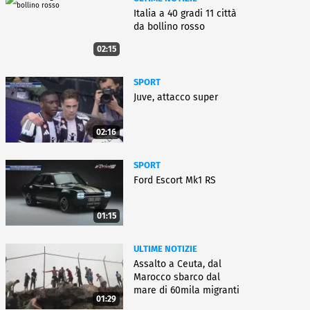
Italia a 40 gradi 11 città
da bollino rosso
02:15
SPORT
Juve, attacco super
02:16
SPORT
Ford Escort Mk1 RS
01:15
ULTIME NOTIZIE
Assalto a Ceuta, dal
Marocco sbarco dal
mare di 60mila migranti
01:29