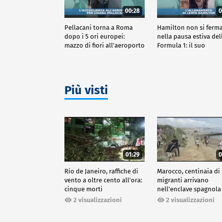
00:28
0
Pellacani torna a Roma
Hamilton non si ferm
dopo i 5 ori europei:
nella pausa estiva del
mazzo di fiori all'aeroporto
Formula 1: il suo
allenamento
Più visti
01:29
0
Rio de Janeiro, raffiche di
Marocco, centinaia di
vento a oltre cento all'ora:
migranti arrivano
cinque morti
nell'enclave spagnola
Ceuta
2 visualizzazioni
2 visualizzazioni