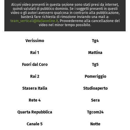
Alcuni video presenti in questa sezione sono stati presi da internet,
quindi valutati di pubblico dominio. Se i soggetti presenti in questi
video o gli autori avessero qualcosa in contrario alla pubblicazione,
basterà fare richiesta di rimozione inviando una mail a:
team_verticali@italiaonline.it
. Provvederemo alla cancellazione del
video nel minor tempo possibile.
Verissimo
Tg4
Rai 1
Mattina
Fuori dal Coro
Tg5
Rai 2
Pomeriggio
Stasera Italia
Studioaperto
Rete 4
Sera
Quarta Repubblica
Tgcom24
Canale 5
Notte