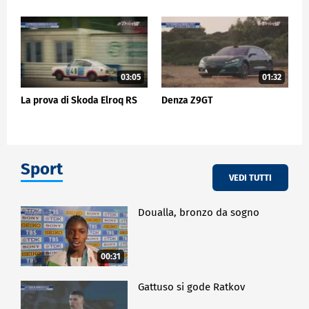
03:05
01:32
La prova di Skoda Elroq RS
Denza Z9GT
Sport
VEDI TUTTI
Doualla, bronzo da sogno
00:31
Gattuso si gode Ratkov