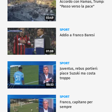
Accordo con Hamas, Trump:
"Passo verso la pace"
03:49
SPORT
Addio a Franco Baresi
01:08
SPORT
Juventus, rebus portieri:
piace Suzuki ma costa
troppo
00:53
SPORT
Franco, capitano per
sempre