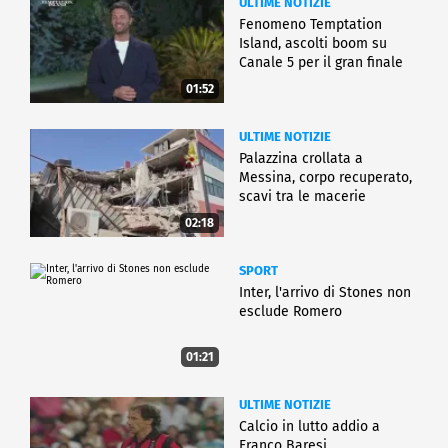
ULTIME NOTIZIE
Fenomeno Temptation
Island, ascolti boom su
Canale 5 per il gran finale
01:52
ULTIME NOTIZIE
Palazzina crollata a
Messina, corpo recuperato,
scavi tra le macerie
02:18
SPORT
Inter, l'arrivo di Stones non
esclude Romero
01:21
ULTIME NOTIZIE
Calcio in lutto addio a
Franco Baresi