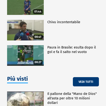
01:44
Chivu incontentabile
00:41
Paura in Brasile: esulta dopo il
gol e fa il salto nel vuoto
00:27
Più visti
VEDI TUTTI
Il pallone della "Mano de Dios"
all'asta per oltre 10 milioni
dollari