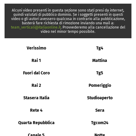
Alcuni video presenti in questa sezione sono stati presi da internet,
quindi valutati di pubblico dominio. Se i soggetti presenti in questi
video o gli autori avessero qualcosa in contrario alla pubblicazione,
basterà fare richiesta di rimozione inviando una mail a:
team_verticali@italiaonline.it
. Provvederemo alla cancellazione del
video nel minor tempo possibile.
Verissimo
Tg4
Rai 1
Mattina
Fuori dal Coro
Tg5
Rai 2
Pomeriggio
Stasera Italia
Studioaperto
Rete 4
Sera
Quarta Repubblica
Tgcom24
Canale 5
Notte