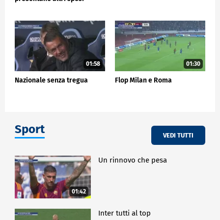
01:58
01:30
Nazionale senza tregua
Flop Milan e Roma
Sport
VEDI TUTTI
Un rinnovo che pesa
01:42
Inter tutti al top